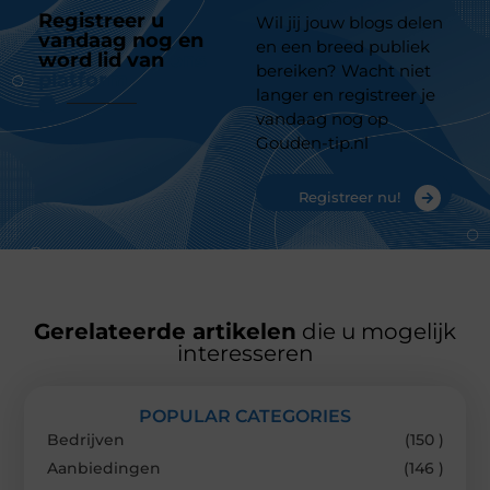
Registreer u
Wil jij jouw blogs delen
vandaag nog en
en een breed publiek
word lid van
ons
bereiken? Wacht niet
platform
langer en registreer je
vandaag nog op
Gouden-tip.nl
Registreer nu!
Gerelateerde artikelen
die u mogelijk
interesseren
POPULAR CATEGORIES
Bedrijven
(150 )
Aanbiedingen
(146 )