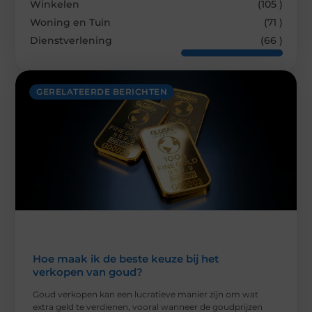
Winkelen
(105 )
Woning en Tuin
(71 )
Dienstverlening
(66 )
GERELATEERDE BERICHTEN
Hoe maak ik de beste keuze bij het
verkopen van goud?
Goud verkopen kan een lucratieve manier zijn om wat
extra geld te verdienen, vooral wanneer de goudprijzen