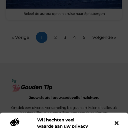
Beleef de aurora op een cruise naar Spitsbergen
« Vorige
1
2
3
4
5
Volgende »
Jouw sleutel tot waardevolle inzichten.
Ontdek een diverse verzameling blogs en artikelen die alles uit
het dagelijks leven bestrijken, van trends en tips tot
diepgaande verhalen.
Wij hechten veel
waarde aan uw privacy