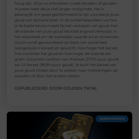
hoog zijn. Of je nu erfstukken, oude sieraden of gouden
munten hebt die je niet langer nodig hebt, het is
belangrijk om goed geïnformeerd te zijn voordat je jouw
goud van de hand doet. In dit artikel bespreken we hoe
je de beste keuze maakt bij het verkopen van goud. Ken
de waarde van jouw goud Voordat je goud verkoopt, is
het essentieel om de werkelijke waarde ervan te kennen.
Goud wordt gewaardeerd op basis van zuiverheid
(aangeduid in karaat) en gewicht. Hoe hoger het karaat,
hoe zuiverder het goud en hoe hoger de waarde per
gram. Goud kan variëren van 9 karaat (37,5% puur goud)
tot 24 karaat (99,9% puur goud). Je kunt het karaat van
jouw goud vinden door te zoeken naar markeringen op
sieraden of door het te laten testen
GEPUBLICEERD DOOR GOUDEN TIP.NL
AANBIEDINGEN