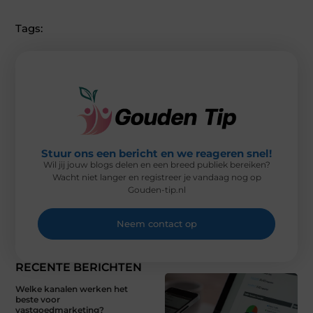
T
C
N
N
A
W
E
T
K
I
I
B
E
E
L
Tags:
T
O
R
D
T
O
E
I
E
K
S
N
R
T
)
Stuur ons een bericht en we reageren snel!
Wil jij jouw blogs delen en een breed publiek bereiken?
Wacht niet langer en registreer je vandaag nog op
Gouden-tip.nl
Neem contact op
RECENTE BERICHTEN
Welke kanalen werken het
beste voor
vastgoedmarketing?