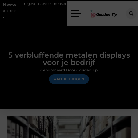
en zoveel mensen en wat zijn de mogelijkheden?
Uw stappenplan naa
Nieuwe
artikele
n
5 verbluffende metalen displays
voor je bedrijf
Gepubliceerd Door Gouden Tip
AANBIEDINGEN