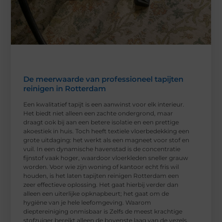
De meerwaarde van professioneel tapijten
reinigen in Rotterdam
Een kwalitatief tapijt is een aanwinst voor elk interieur.
Het biedt niet alleen een zachte ondergrond, maar
draagt ook bij aan een betere isolatie en een prettige
akoestiek in huis. Toch heeft textiele vloerbedekking een
grote uitdaging: het werkt als een magneet voor stof en
vuil. In een dynamische havenstad is de concentratie
fijnstof vaak hoger, waardoor vloerkleden sneller grauw
worden. Voor wie zijn woning of kantoor echt fris wil
houden, is het laten tapijten reinigen Rotterdam een
zeer effectieve oplossing. Het gaat hierbij verder dan
alleen een uiterlijke opknapbeurt; het gaat om de
hygiëne van je hele leefomgeving. Waarom
dieptereiniging onmisbaar is Zelfs de meest krachtige
stofzuiger bereikt alleen de bovenste laag van de vezels.