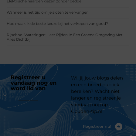
Elektrische haarden kiezen zonder gedoe
Wanneer is het tijd om je sloten te vervangen
Hoe maak ik de beste keuze bij het verkopen van goud?
Rijschool Wateringen: Leer Rijden In Een Groene Omgeving Met
Alles Dichtbij
Registreer u
Wil jij jouw blogs delen
vandaag nog en
en een breed publiek
word lid van
ons
bereiken? Wacht niet
platform
langer en registreer je
vandaag nog op
Gouden-tip.nl
Registreer nu!