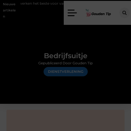
n het beste voor vastgoedmarketing?
Schenking aan een goed doel:
Nieuwe
artikele
n
Bedrijfsuitje
Gepubliceerd Door Gouden Tip
DIENSTVERLENING