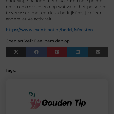
onderlinge banden met elkaar. Een hele goede
reden om misschien nog wat vaker het personeel
te verrassen met een leuk bedrijfsfeestje of een
andere leuke activiteit.
https://www.eventspot.nl/bedrijfsfeesten
Goed artikel? Deel hem dan op:
X
F
P
L
E
(
A
I
I
M
T
C
N
N
A
W
E
T
K
I
I
B
E
E
L
Tags:
T
O
R
D
T
O
E
I
E
K
S
N
R
T
)