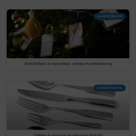
AANBIEDINGEN
Bedrijfsfeest in kerstsfeer: unieke marktbeleving
AANBIEDINGEN
Tafelen in stijl met de elegante Bali-lijn