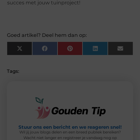
succes met jouw tuinproject!
Goed artikel? Deel hem dan op:
X
F
P
L
E
(
A
I
I
M
T
C
N
N
A
W
E
T
K
I
I
B
E
E
L
Tags:
T
O
R
D
T
O
E
I
E
K
S
N
R
T
)
Stuur ons een bericht en we reageren snel!
Wil jij jouw blogs delen en een breed publiek bereiken?
Wacht niet langer en registreer je vandaag nog op