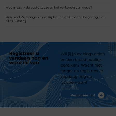
Hoe maak ik de beste keuze bij het verkopen van goud?
Rijschool Wateringen: Leer Rijden In Een Groene Omgeving Met
Alles Dichtbij
Registreer u
Wil jij jouw blogs delen
vandaag nog en
en een breed publiek
word lid van
ons
bereiken? Wacht niet
platform
langer en registreer je
vandaag nog op
Gouden-tip.nl
Registreer nu!