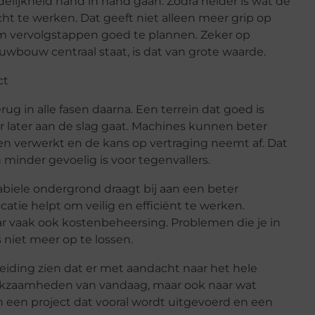
idelijkheid hand in hand gaan. Zodra helder is wat de
cht te werken. Dat geeft niet alleen meer grip op
m vervolgstappen goed te plannen. Zeker op
euwbouw centraal staat, is dat van grote waarde.
ct
rug in alle fasen daarna. Een terrein dat goed is
r later aan de slag gaat. Machines kunnen beter
n verwerkt en de kans op vertraging neemt af. Dat
 minder gevoelig is voor tegenvallers.
tabiele ondergrond draagt bij aan een beter
ocatie helpt om veilig en efficiënt te werken.
aar vaak ook kostenbeheersing. Problemen die je in
 niet meer op te lossen.
iding zien dat er met aandacht naar het hele
erkzaamheden van vandaag, maar ook naar wat
n een project dat vooral wordt uitgevoerd en een