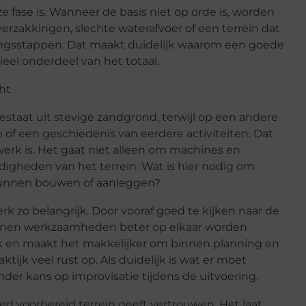
fase is. Wanneer de basis niet op orde is, worden
erzakkingen, slechte waterafvoer of een terrein dat
ringsstappen. Dat maakt duidelijk waarom een goede
ieel onderdeel van het totaal.
ht
bestaat uit stevige zandgrond, terwijl op een andere
n of een geschiedenis van eerdere activiteiten. Dat
werk is. Het gaat niet alleen om machines en
digheden van het terrein. Wat is hier nodig om
e kunnen bouwen of aanleggen?
k zo belangrijk. Door vooraf goed te kijken naar de
nnen werkzaamheden beter op elkaar worden
 en maakt het makkelijker om binnen planning en
ktijk veel rust op. Als duidelijk is wat er moet
der kans op improvisatie tijdens de uitvoering.
ed voorbereid terrein geeft vertrouwen. Het laat