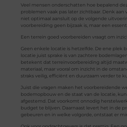
Veel mensen onderschatten hoe bepalend deze 
problemen vaak pas later zichtbaar. Denk aan v
niet optimaal aansluit op de volgende uitvoe
voorbereiding geen bijzaak is, maar een essent
Een terrein goed voorbereiden vraagt om inzic
Geen enkele locatie is hetzelfde. De ene plek 
locatie juist sprake is van zachtere bodemlage
betekent dat terreinvoorbereiding altijd maat
materiaal, maar vooral om inzicht in de omstan
straks veilig, efficiënt en duurzaam verder t
Juist die vragen maken het voorbereidende wer
bodemopbouw en de staat van de locatie, ku
afgestemd. Dat voorkomt onnodig herstelwerk
budget te blijven. Daarnaast levert het in de pra
gebeuren en in welke volgorde, ontstaat er min
Ook voor opdrachtgevers is dat prettig. Een go