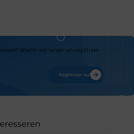
reiken? Wacht niet langer en registreer
Registreer nu!
teresseren