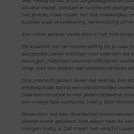
Wat hierbij opvalt, is dat zorgvuldigheid en du
situatie vraagt, ontstaat er ruimte om doelgeri
het proces, maar maakt het ook makkelijker o
locaties waar ontwikkeling, herinrichting of ni
Een nette aanpak werkt door in het hele proje
De kwaliteit van de voorbereiding zie je vaak te
aangepakt, werkt prettiger voor iedereen die e
bewegen, materialen kunnen efficiënter worde
zorgt voor een project dat soepeler verloopt en
Ook praktisch gezien levert dat veel op. Een s
eindresultaat, terwijl een overzichtelijke werkl
Daardoor ontstaat er niet alleen tijdswinst, m
een vroege fase voorkomt, hoef je later immers
Bovendien laat een doordachte terreinvoorbere
plaatje wordt gekeken. Niet alleen naar de w
morgen nodig is. Dat maakt het verschil tusse