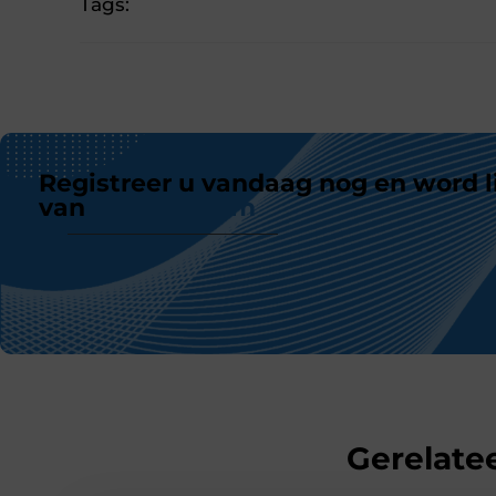
Tags:
Registreer u vandaag nog en word l
van
ons platform
Gerelatee