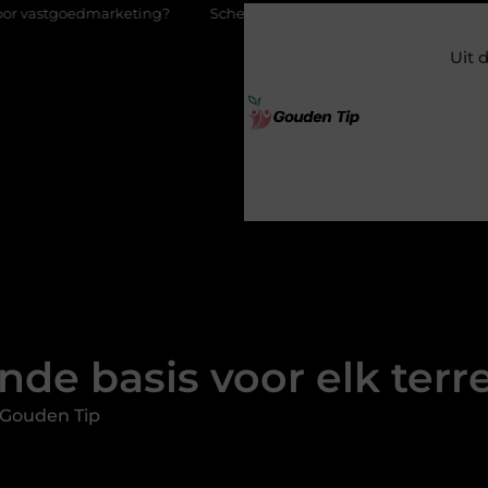
eting?
Schenking aan een goed doel: waarom geven zoveel men
Uit 
de basis voor elk terr
 Gouden Tip