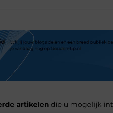
id
Wil jij jouw blogs delen en een breed publiek be
je vandaag nog op Gouden-tip.nl
rde artikelen
die u mogelijk in