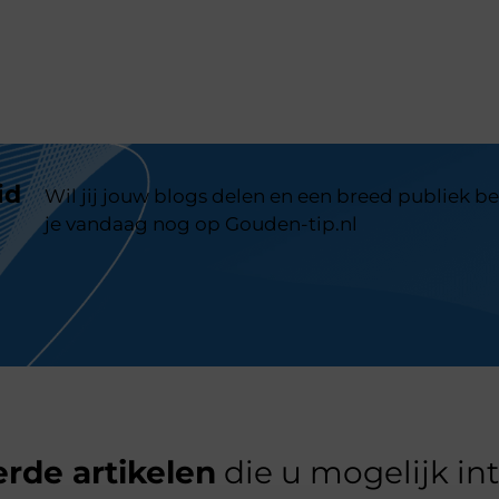
id
Wil jij jouw blogs delen en een breed publiek be
je vandaag nog op Gouden-tip.nl
rde artikelen
die u mogelijk in