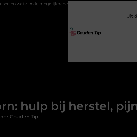
e mogelijkheden?
Uw stappenplan naar een nieuwe vloer met l
Uit 
rn: hulp bij herstel, pi
oor Gouden Tip