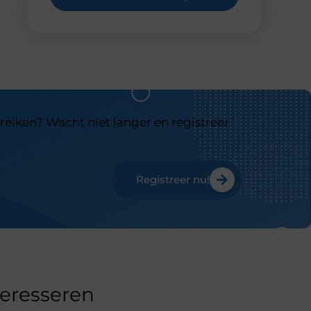
reiken? Wacht niet langer en registreer
Registreer nu!
teresseren