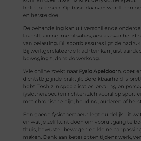
kunnen doen. Daarna kijkt de fysiotherapeut n
belastbaarheid. Op basis daarvan wordt een be
en hersteldoel.
De behandeling kan uit verschillende onderde
krachttraining, mobilisaties, advies over hou
van belasting. Bij sportblessures ligt de nadruk
Bij werkgerelateerde klachten kan juist aandach
beweging tijdens de werkdag.
Wie online zoekt naar
Fysio Apeldoorn
, doet 
dichtstbijzijnde praktijk. Bereikbaarheid is pr
hebt. Toch zijn specialisaties, ervaring en pe
fysiotherapeuten richten zich vooral op sport 
met chronische pijn, houding, ouderen of herst
Een goede fysiotherapeut legt duidelijk uit wa
en wat je zelf kunt doen om vooruitgang te boe
thuis, bewuster bewegen en kleine aanpassinge
maken. Denk aan beter zitten tijdens werk, ve