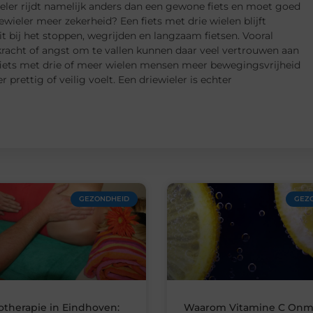
ieler rijdt namelijk anders dan een gewone fiets en moet goed
wieler meer zekerheid? Een fiets met drie wielen blijft
eit bij het stoppen, wegrijden en langzaam fietsen. Vooral
acht of angst om te vallen kunnen daar veel vertrouwen aan
iets met drie of meer wielen mensen meer bewegingsvrijheid
prettig of veilig voelt. Een driewieler is echter
GEZONDHEID
GEZ
otherapie in Eindhoven:
Waarom Vitamine C Onm