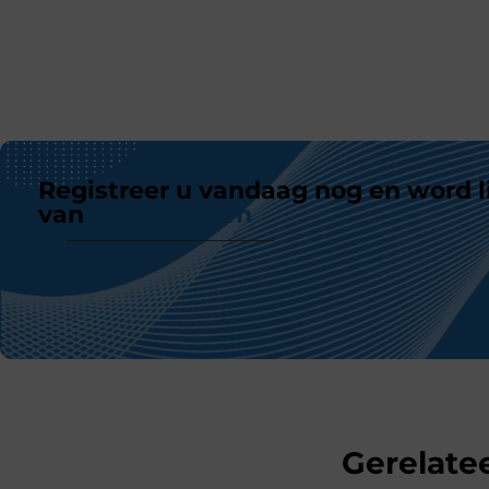
Registreer u vandaag nog en word l
van
ons platform
Gerelatee