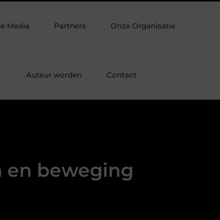
uxe laminaat
Verpakkingsmateriaal dat je verpakking echt sli
de Media
Partners
Onze Organisatie
Auteur worden
Contact
jn en beweging