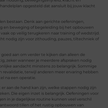
aar houding, bewegingsvrijheid, kracht en
handelplan opgesteld dat aansluit bij jouw klacht
len bestaan. Denk aan gerichte oefeningen,
ding en beweging of begeleiding bij het opbouwen
 vaak op veilig terugkeren naar training of wedstrijd.
t nodig zijn voor zithouding, pauzes, tiltechniek of
er goed aan om verder te kijken dan alleen de
ettig, zeker wanneer je meerdere afspraken nodig
rsoonlijke aandacht minstens zo belangrijk. Sommige
en revalidatie, terwijl anderen meer ervaring hebben
el na een operatie.
t er aan de hand kan zijn, welke stappen nodig zijn
ken. Die eigen inzet is belangrijk. Oefeningen voor
n in je dagelijkse routine kunnen veel verschil
rantwoord tillen of het rustig opbouwen van