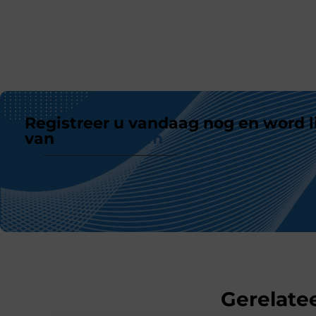
Registreer u vandaag nog en word l
van
ons platform
Gerelatee