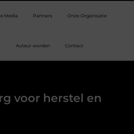
aminaat
Verpakkingsmateriaal dat je verpakking echt slimmer
de Media
Partners
Onze Organisatie
Auteur worden
Contact
rg voor herstel en