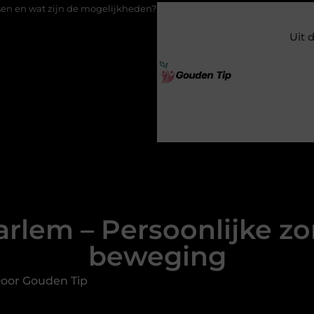
elijkheden?
Uw stappenplan naar een nieuwe vloer met luxe l
Uit 
rlem – Persoonlijke zo
beweging
oor Gouden Tip