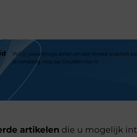
id
Wil jij jouw blogs delen en een breed publiek be
je vandaag nog op Gouden-tip.nl
rde artikelen
die u mogelijk in