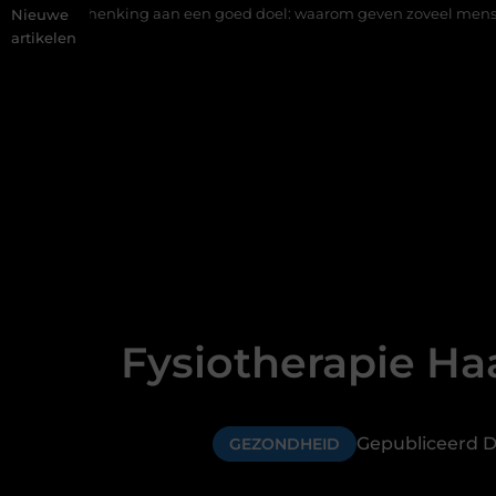
an een goed doel: waarom geven zoveel mensen en wat zijn de mog
Nieuwe
artikelen
Fysiotherapie Haa
Gepubliceerd D
GEZONDHEID