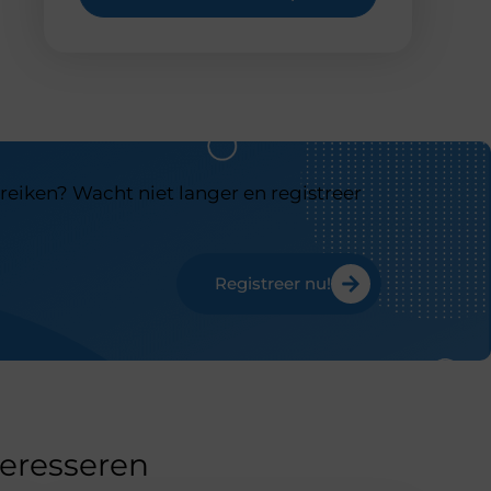
reiken? Wacht niet langer en registreer
Registreer nu!
teresseren