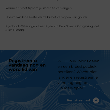
Wanneer is het tijd om je sloten te vervangen
Hoe maak ik de beste keuze bij het verkopen van goud?
Rijschool Wateringen: Leer Rijden In Een Groene Omgeving Met
Alles Dichtbij
Registreer u
Wil jij jouw blogs delen
vandaag nog en
en een breed publiek
word lid van
ons
bereiken? Wacht niet
platform
langer en registreer je
vandaag nog op
Gouden-tip.nl
Registreer nu!