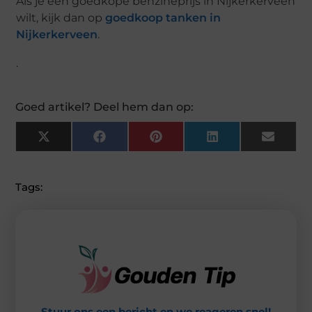
Als je een goedkope benzineprijs in Nijkerkerveen
wilt, kijk dan op
goedkoop tanken in
Nijkerkerveen
.
.
Goed artikel? Deel hem dan op:
X
F
P
L
E
(
A
I
I
M
T
C
N
N
A
W
E
T
K
I
I
B
E
E
L
Tags:
T
O
R
D
T
O
E
I
E
K
S
N
R
T
)
Stuur ons een bericht en we reageren snel!