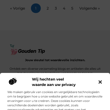
« Vorige
1
2
3
4
5
Volgende »
Jouw sleutel tot waardevolle inzichten.
Ontdek een diverse verzameling blogs en artikelen die alles uit
het dagelijks leven bestrijken, van trends en tips tot
diepgaande verhalen.
Wij hechten veel
waarde aan uw privacy
Bericht categorie
We maken gebruik van cookies en vergelijkbare technologieën
om te begrijpen hoe u onze website gebruikt en om waardevolle
ervaringen voor u te creëren. Deze cookies kunnen voor
verschillende doeleinden worden gebruikt, zoals
Onze informatie
gepersonaliseerde advertenties en het meten van het