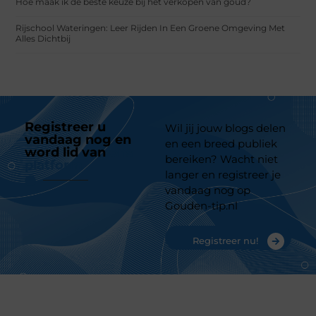
Hoe maak ik de beste keuze bij het verkopen van goud?
Rijschool Wateringen: Leer Rijden In Een Groene Omgeving Met
Alles Dichtbij
Registreer u
Wil jij jouw blogs delen
vandaag nog en
en een breed publiek
word lid van
ons
bereiken? Wacht niet
platform
langer en registreer je
vandaag nog op
Gouden-tip.nl
Registreer nu!