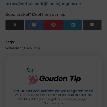
https://verhuisbedrijfsnellejongens.nl/
Goed artikel? Deel hem dan op:
X
F
P
L
E
(
A
I
I
M
T
C
N
N
A
W
E
T
K
I
I
B
E
E
L
Tags:
T
O
R
D
T
O
E
I
Verhuisbedrijf Den Haag
E
K
S
N
R
T
)
Stuur ons een bericht en we reageren snel!
Wil jij jouw blogs delen en een breed publiek bereiken?
Wacht niet langer en registreer je vandaag nog op
Gouden-tip.nl