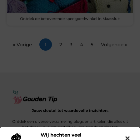
Ontdek de betoverende speelgoedwinkel in Maassluis
« Vorige
1
2
3
4
5
Volgende »
Jouw sleutel tot waardevolle inzichten.
Ontdek een diverse verzameling blogs en artikelen die alles uit
het dagelijks leven bestrijken, van trends en tips tot
diepgaande verhalen.
Wij hechten veel