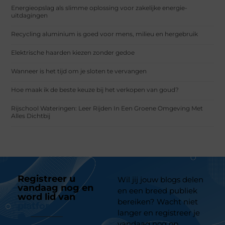
Energieopslag als slimme oplossing voor zakelijke energie-
uitdagingen
Recycling aluminium is goed voor mens, milieu en hergebruik
Elektrische haarden kiezen zonder gedoe
Wanneer is het tijd om je sloten te vervangen
Hoe maak ik de beste keuze bij het verkopen van goud?
Rijschool Wateringen: Leer Rijden In Een Groene Omgeving Met
Alles Dichtbij
Registreer u
Wil jij jouw blogs delen
vandaag nog en
en een breed publiek
word lid van
ons
bereiken? Wacht niet
platform
langer en registreer je
vandaag nog op