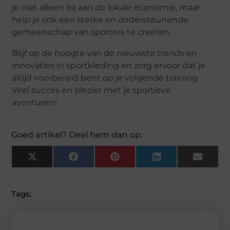
je niet alleen bij aan de lokale economie, maar
help je ook een sterke en ondersteunende
gemeenschap van sporters te creëren.
Blijf op de hoogte van de nieuwste trends en
innovaties in sportkleding en zorg ervoor dat je
altijd voorbereid bent op je volgende training.
Veel succes en plezier met je sportieve
avonturen!
Goed artikel? Deel hem dan op:
X
F
P
L
E
(
A
I
I
M
T
C
N
N
A
W
E
T
K
I
I
B
E
E
L
Tags:
T
O
R
D
T
O
E
I
E
K
S
N
R
T
)