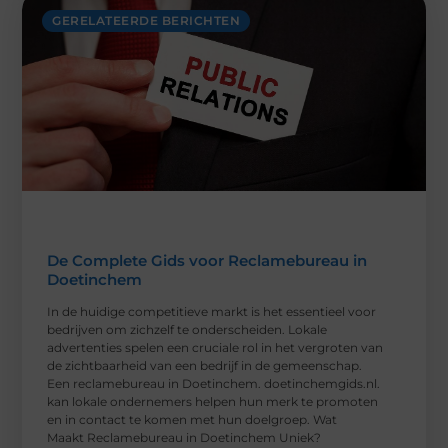
GERELATEERDE BERICHTEN
De Complete Gids voor Reclamebureau in
Doetinchem
In de huidige competitieve markt is het essentieel voor
bedrijven om zichzelf te onderscheiden. Lokale
advertenties spelen een cruciale rol in het vergroten van
de zichtbaarheid van een bedrijf in de gemeenschap.
Een reclamebureau in Doetinchem. doetinchemgids.nl.
kan lokale ondernemers helpen hun merk te promoten
en in contact te komen met hun doelgroep. Wat
Maakt Reclamebureau in Doetinchem Uniek?