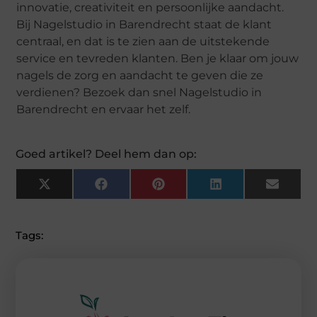
innovatie, creativiteit en persoonlijke aandacht.
Bij Nagelstudio in Barendrecht staat de klant
centraal, en dat is te zien aan de uitstekende
service en tevreden klanten. Ben je klaar om jouw
nagels de zorg en aandacht te geven die ze
verdienen? Bezoek dan snel Nagelstudio in
Barendrecht en ervaar het zelf.
Goed artikel? Deel hem dan op:
X
F
P
L
E
(
A
I
I
M
T
C
N
N
A
W
E
T
K
I
I
B
E
E
L
Tags:
T
O
R
D
T
O
E
I
E
K
S
N
R
T
)