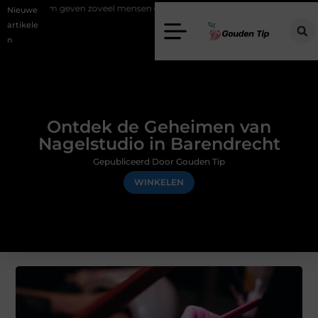
oveel mensen en wat zijn de mogelijkheden?
Uw stappenplan naar ee
Nieuwe
artikele
n
Ontdek de Geheimen van
Nagelstudio in Barendrecht
Gepubliceerd Door Gouden Tip
WINKELEN