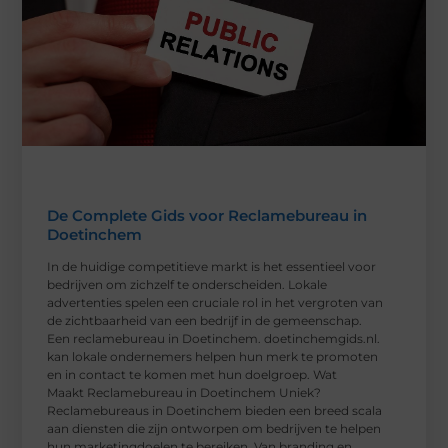
De Complete Gids voor Reclamebureau in
Doetinchem
In de huidige competitieve markt is het essentieel voor
bedrijven om zichzelf te onderscheiden. Lokale
advertenties spelen een cruciale rol in het vergroten van
de zichtbaarheid van een bedrijf in de gemeenschap.
Een reclamebureau in Doetinchem. doetinchemgids.nl.
kan lokale ondernemers helpen hun merk te promoten
en in contact te komen met hun doelgroep. Wat
Maakt Reclamebureau in Doetinchem Uniek?
Reclamebureaus in Doetinchem bieden een breed scala
aan diensten die zijn ontworpen om bedrijven te helpen
hun marketingdoelen te bereiken. Van branding en