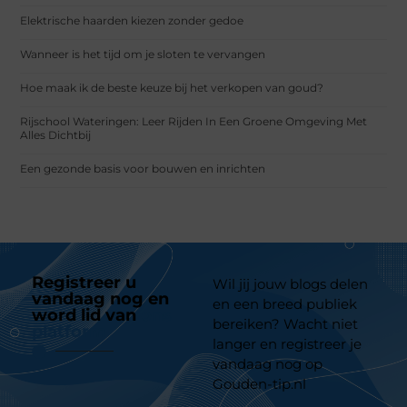
Elektrische haarden kiezen zonder gedoe
Wanneer is het tijd om je sloten te vervangen
Hoe maak ik de beste keuze bij het verkopen van goud?
Rijschool Wateringen: Leer Rijden In Een Groene Omgeving Met
Alles Dichtbij
Een gezonde basis voor bouwen en inrichten
Registreer u
Wil jij jouw blogs delen
vandaag nog en
en een breed publiek
word lid van
ons
bereiken? Wacht niet
platform
langer en registreer je
vandaag nog op
Gouden-tip.nl