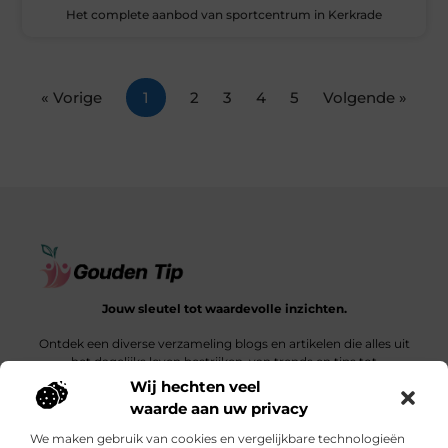
Het complete aanbod van sportcentrum in Kerkrade
« Vorige
1
2
3
4
5
Volgende »
Jouw sleutel tot waardevolle inzichten.
Ontdek een diverse verzameling blogs en artikelen die alles uit
het dagelijks leven bestrijken, van trends en tips tot
diepgaande verhalen.
Wij hechten veel
waarde aan uw privacy
Bericht categorie
We maken gebruik van cookies en vergelijkbare technologieën