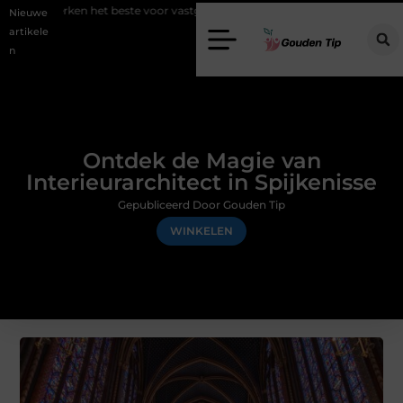
 beste voor vastgoedmarketing?
Schenking aan een goed doel: waar
Nieuwe
artikele
n
Ontdek de Magie van
Interieurarchitect in Spijkenisse
Gepubliceerd Door Gouden Tip
WINKELEN