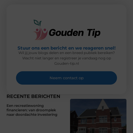
T
O
E
I
E
K
S
N
R
T
)
Stuur ons een bericht en we reageren snel!
Wil jij jouw blogs delen en een breed publiek bereiken?
Wacht niet langer en registreer je vandaag nog op
Gouden-tip.nl
Neem contact op
RECENTE BERICHTEN
Een recreatiewoning
financieren: van droomplek
naar doordachte investering