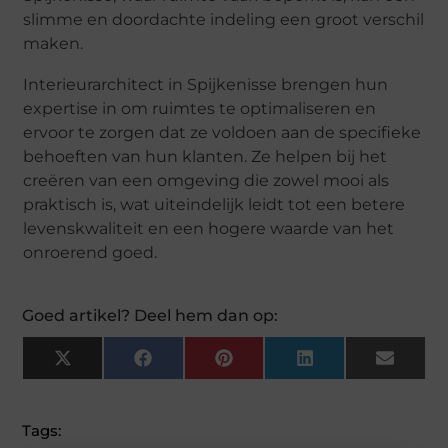
slimme en doordachte indeling een groot verschil
maken.
Interieurarchitect in Spijkenisse brengen hun
expertise in om ruimtes te optimaliseren en
ervoor te zorgen dat ze voldoen aan de specifieke
behoeften van hun klanten. Ze helpen bij het
creëren van een omgeving die zowel mooi als
praktisch is, wat uiteindelijk leidt tot een betere
levenskwaliteit en een hogere waarde van het
onroerend goed.
Goed artikel? Deel hem dan op:
X
F
P
L
E
(
A
I
I
M
T
C
N
N
A
W
E
T
K
I
I
B
E
E
L
Tags:
T
O
R
D