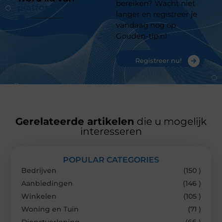
bereiken? Wacht niet
platform
langer en registreer je
vandaag nog op
Gouden-tip.nl
Registreer nu!
Gerelateerde artikelen
die u mogelijk
interesseren
POPULAR CATEGORIES
Bedrijven
(150 )
Aanbiedingen
(146 )
Winkelen
(105 )
Woning en Tuin
(71 )
Dienstverlening
(66 )