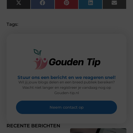
X
F
P
L
E
(
A
I
I
M
T
C
N
N
A
W
E
T
K
I
I
B
E
E
L
Tags:
T
O
R
D
T
O
E
I
E
K
S
N
R
T
)
Stuur ons een bericht en we reageren snel!
Wil jij jouw blogs delen en een breed publiek bereiken?
Wacht niet langer en registreer je vandaag nog op
Gouden-tip.nl
Neem contact op
RECENTE BERICHTEN