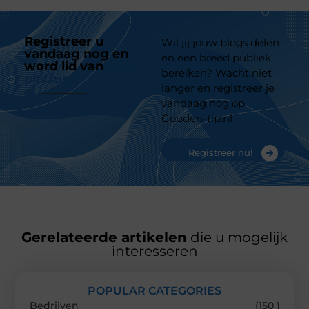
Registreer u
Wil jij jouw blogs delen
vandaag nog en
en een breed publiek
word lid van
ons
bereiken? Wacht niet
platform
langer en registreer je
vandaag nog op
Gouden-tip.nl
Registreer nu!
Gerelateerde artikelen
die u mogelijk
interesseren
POPULAR CATEGORIES
Bedrijven
(150 )