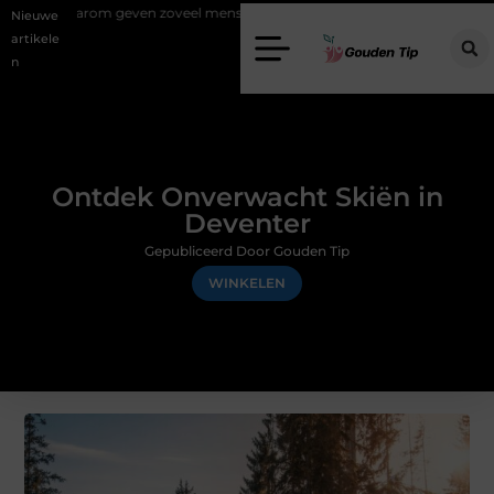
en zoveel mensen en wat zijn de mogelijkheden?
Uw stappenplan naa
Nieuwe
artikele
n
Ontdek Onverwacht Skiën in
Deventer
Gepubliceerd Door Gouden Tip
WINKELEN