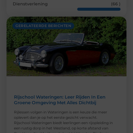
Dienstverlening
(66 )
GERELATEERDE BERICHTEN
Rijschool Wateringen: Leer Rijden In Een
Groene Omgeving Met Alles Dichtbij
Rijlessen volgen in Wateringen is een keuze die meer
oplevert dan je op het eerste gezicht verwacht.
Rijschool Wateringen biedt leerlingen een rijopleiding in
een rustig dorp in het Westland, op korte afstand van