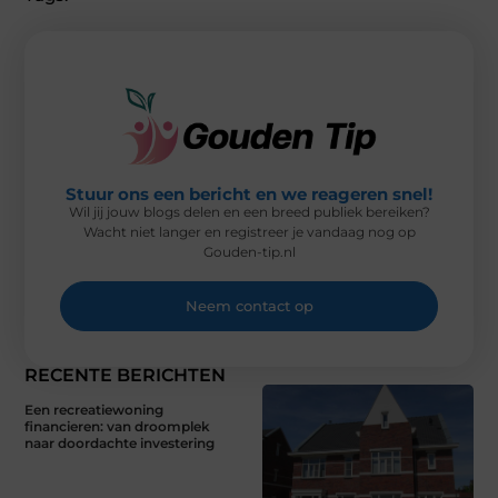
T
O
E
I
E
K
S
N
R
T
)
Stuur ons een bericht en we reageren snel!
Wil jij jouw blogs delen en een breed publiek bereiken?
Wacht niet langer en registreer je vandaag nog op
Gouden-tip.nl
Neem contact op
RECENTE BERICHTEN
Een recreatiewoning
financieren: van droomplek
naar doordachte investering