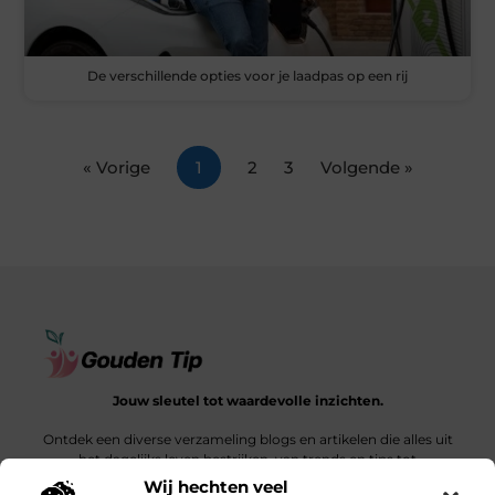
De verschillende opties voor je laadpas op een rij
« Vorige
1
2
3
Volgende »
Jouw sleutel tot waardevolle inzichten.
Ontdek een diverse verzameling blogs en artikelen die alles uit
het dagelijks leven bestrijken, van trends en tips tot
diepgaande verhalen.
Wij hechten veel