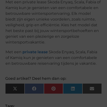
Met een private lease Skoda Enyaq, Scala, Fabia of
Kamiq kun je genieten van een comfortabele en
betrouwbare wintersportervaring. Elk model
biedt zijn eigen unieke voordelen, zoals ruimte,
veiligheid, grip en efficiëntie. Kies het model dat
het beste past bij jouw wintersportbehoeften en
geniet van een plezierige en zorgeloze
wintersportvakantie.
Met een
private lease
Skoda Enyaq, Scala, Fabia
of Kamiq kun je genieten van een comfortabele
en betrouwbare reiservaring tijdens je vakantie.
Goed artikel? Deel hem dan op:
X
F
P
L
E
(
A
I
I
M
T
C
N
N
A
W
E
T
K
I
I
B
E
E
L
Tags:
T
O
R
D