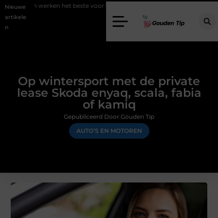
rken het beste voor vastgoedmarketing?
Schenking aan een goed do
Nieuwe
artikele
n
Op wintersport met de private
lease Skoda enyaq, scala, fabia
of kamiq
Gepubliceerd Door Gouden Tip
AUTO’S EN MOTOREN