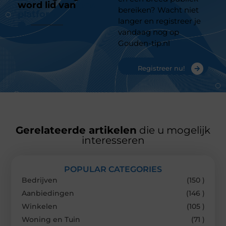
word lid van
ons
bereiken? Wacht niet
platform
langer en registreer je
vandaag nog op
Gouden-tip.nl
Registreer nu!
Gerelateerde artikelen
die u mogelijk
interesseren
POPULAR CATEGORIES
Bedrijven
(150 )
Aanbiedingen
(146 )
Winkelen
(105 )
Woning en Tuin
(71 )