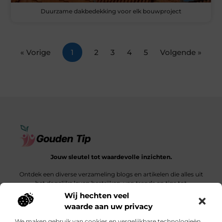
Duurzame dakbedekking voor elk bouwproject
« Vorige
1
2
3
4
5
Volgende »
Jouw sleutel tot waardevolle inzichten.
Ontdek een diverse verzameling blogs en artikelen die alles uit
het dagelijks leven bestrijken, van trends en tips tot
diepgaande verhalen.
Wij hechten veel
waarde aan uw privacy
Bericht categorie
We maken gebruik van cookies en vergelijkbare technologieën