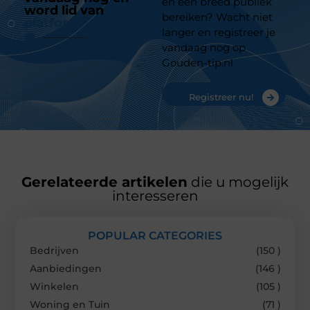
en een breed publiek
word lid van
ons
bereiken? Wacht niet
platform
langer en registreer je
vandaag nog op
Gouden-tip.nl
Registreer nu!
Gerelateerde artikelen
die u mogelijk
interesseren
POPULAR CATEGORIES
Bedrijven
(150 )
Aanbiedingen
(146 )
Winkelen
(105 )
Woning en Tuin
(71 )