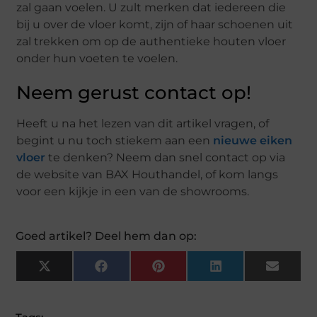
zal gaan voelen. U zult merken dat iedereen die
bij u over de vloer komt, zijn of haar schoenen uit
zal trekken om op de authentieke houten vloer
onder hun voeten te voelen.
Neem gerust contact op!
Heeft u na het lezen van dit artikel vragen, of
begint u nu toch stiekem aan een
nieuwe eiken
vloer
te denken? Neem dan snel contact op via
de website van BAX Houthandel, of kom langs
voor een kijkje in een van de showrooms.
Goed artikel? Deel hem dan op:
X
F
P
L
E
(
A
I
I
M
T
C
N
N
A
W
E
T
K
I
I
B
E
E
L