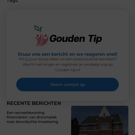
Tags:
T
O
R
D
T
O
E
I
E
K
S
N
R
T
)
Stuur ons een bericht en we reageren snel!
Wil jij jouw blogs delen en een breed publiek bereiken?
Wacht niet langer en registreer je vandaag nog op
Gouden-tip.nl
Neem contact op
RECENTE BERICHTEN
Een recreatiewoning
financieren: van droomplek
naar doordachte investering