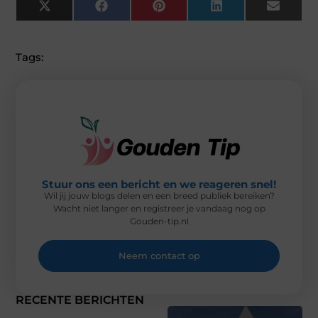
X
F
P
L
E
(
A
I
I
M
T
C
N
N
A
W
E
T
K
I
I
B
E
E
L
Tags:
T
O
R
D
T
O
E
I
E
K
S
N
R
T
)
Stuur ons een bericht en we reageren snel!
Wil jij jouw blogs delen en een breed publiek bereiken?
Wacht niet langer en registreer je vandaag nog op
Gouden-tip.nl
Neem contact op
RECENTE BERICHTEN