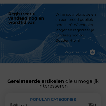
Registreer u
Wil jij jouw blogs delen
vandaag nog en
en een breed publiek
word lid van
ons
bereiken? Wacht niet
platform
langer en registreer je
vandaag nog op
Gouden-tip.nl
Registreer nu!
Gerelateerde artikelen
die u mogelijk
interesseren
POPULAR CATEGORIES
Bedrijven
(150 )