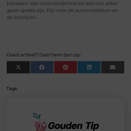
bekeken. Van onduidelijkheid zal dan ook zeker
geen sprake zijn. Fijn voor de automobilisten en
de bedrijven.
Goed artikel? Deel hem dan op:
X
F
P
L
E
(
A
I
I
M
T
C
N
N
A
W
E
T
K
I
I
B
E
E
L
Tags:
T
O
R
D
T
O
E
I
E
K
S
N
R
T
)