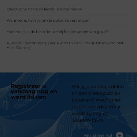
Elektrische haarden kiezen zonder gedoe
Wanneer is het tijd om je sloten te vervangen
Hoe maak ik de beste keuze bij het verkopen van goud?
Rijschool Wateringen: Leer Rijden In Een Groene Omgeving Met
Alles Dichtbij
Registreer u
Wil jij jouw blogs delen
vandaag nog en
en een breed publiek
word lid van
ons
bereiken? Wacht niet
platform
langer en registreer je
vandaag nog op
Gouden-tip.nl
Registreer nu!