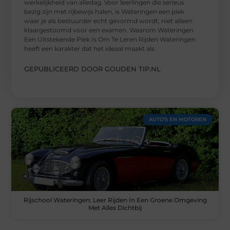
werkelijkheid van alledag. Voor leerlingen die serieus
bezig zijn met rijbewijs halen, is Wateringen een plek
waar je als bestuurder echt gevormd wordt, niet alleen
klaargestoomd voor een examen. Waarom Wateringen
Een Uitstekende Plek Is Om Te Leren Rijden Wateringen
heeft een karakter dat het ideaal maakt als
GEPUBLICEERD DOOR GOUDEN TIP.NL
AUTO’S EN MOTOREN
Rijschool Wateringen: Leer Rijden In Een Groene Omgeving
Met Alles Dichtbij