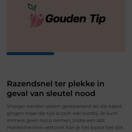
Razendsnel ter plekke in
geval van sleutel nood
Vroeger werden sloten gerepareerd als die kapot
gingen maar die tijd is toch wel voorbij. Je kunt
immers geen risico nemen, zodra een slot
mankementen vertoont kan je het beste het slot