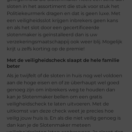
sloten in het assortiment die stuk voor stuk het
Politiekeurmerk dragen en dat is geen luxe. Met
een veiligheidsslot krijgen inbrekers geen kans
en als het slot door een gecertificeerde
slotenmaker is geïnstalleerd dan is uw
verzekeringsmaatschappij ook weer blij. Mogelijk
krijt u zelfs korting op de premie!
Met de veiligheidscheck slaapt de hele familie
beter
Als je twijfelt of de sloten in huis nog wel voldoen
aan de hoge eisen en of ze überhaupt wel goed
genoeg zijn om inbrekers weg te houden dan
kan je Slotenmaker bellen om een gratis
veiligheidscheck te laten uitvoeren. Met de
uitkomst van deze check weet je precies hoe
veilig jouw huis is. En als die niet veilig genoeg is
dan kan je de Slotenmaker meteen