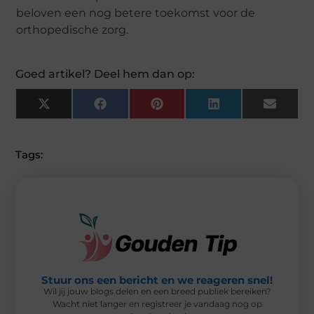
beloven een nog betere toekomst voor de
orthopedische zorg.
Goed artikel? Deel hem dan op:
X
F
P
L
E
(
A
I
I
M
T
C
N
N
A
W
E
T
K
I
I
B
E
E
L
Tags:
T
O
R
D
T
O
E
I
E
K
S
N
R
T
)
Stuur ons een bericht en we reageren snel!
Wil jij jouw blogs delen en een breed publiek bereiken?
Wacht niet langer en registreer je vandaag nog op