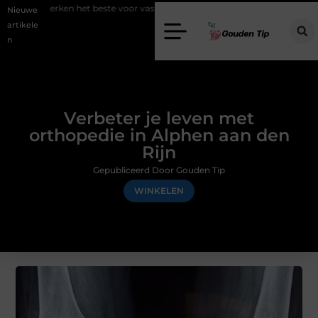
t beste voor vastgoedmarketing?
Schenking aan een goed doel: waa
Nieuwe
artikele
n
Verbeter je leven met
orthopedie in Alphen aan den
Rijn
Gepubliceerd Door Gouden Tip
WINKELEN