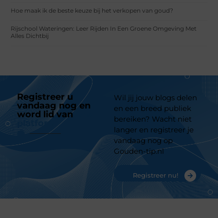
Hoe maak ik de beste keuze bij het verkopen van goud?
Rijschool Wateringen: Leer Rijden In Een Groene Omgeving Met
Alles Dichtbij
Registreer u
Wil jij jouw blogs delen
vandaag nog en
en een breed publiek
word lid van
ons
bereiken? Wacht niet
platform
langer en registreer je
vandaag nog op
Gouden-tip.nl
Registreer nu!