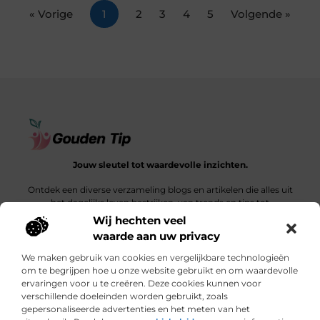
« Vorige
1
2
3
4
5
Volgende »
Jouw sleutel tot waardevolle inzichten.
Ontdek een diverse verzameling blogs en artikelen die alles uit
het dagelijks leven bestrijken, van trends en tips tot
diepgaande verhalen.
Wij hechten veel
waarde aan uw privacy
Bericht categorie
We maken gebruik van cookies en vergelijkbare technologieën
om te begrijpen hoe u onze website gebruikt en om waardevolle
ervaringen voor u te creëren. Deze cookies kunnen voor
verschillende doeleinden worden gebruikt, zoals
Onze informatie
gepersonaliseerde advertenties en het meten van het