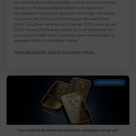
het essentieel om de werkelijke waarde ervan te kennen.
Goud wordt gewaardeerd op basis van zuiverheid
(aangeduid in karaat) en gewicht. Hoe hoger het karaat,
hoe zuiverder het goud en hoe hoger de waarde per
gram. Goud kan variëren van 9 karaat (37,5% puur goud)
tot 24 karaat (99,9% puur goud). Je kunt het karaat van
jouw goud vinden door te zoeken naar markeringen op
sieraden of door het te laten testen
GEPUBLICEERD DOOR GOUDEN TIP.NL
AANBIEDINGEN
Hoe maak ik de beste keuze bij het verkopen van goud?