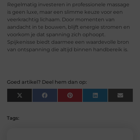
Regelmatig investeren in professionele massage
is geen luxe, maar een slimme keuze voor een
veerkrachtig lichaam. Door momenten van
aandacht in te bouwen, blijft energie stromen en
voorkom je dat spanning zich ophoopt.
Spijkenisse biedt daarmee een waardevolle bron
van ontspanning die altijd binnen handbereik is.
Goed artikel? Deel hem dan op:
X
F
P
L
E
(
A
I
I
M
T
C
N
N
A
W
E
T
K
I
I
B
E
E
L
Tags:
T
O
R
D
T
O
E
I
E
K
S
N
R
T
)