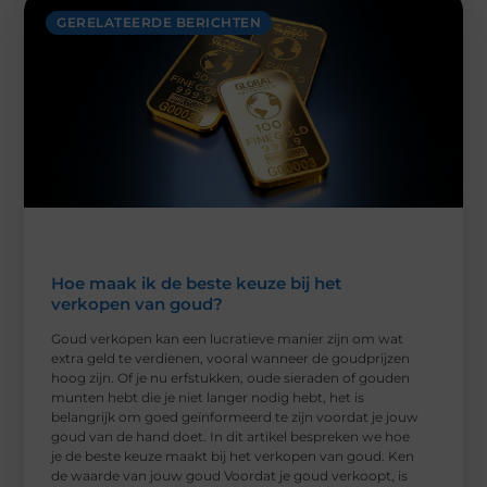
GERELATEERDE BERICHTEN
Hoe maak ik de beste keuze bij het
verkopen van goud?
Goud verkopen kan een lucratieve manier zijn om wat
extra geld te verdienen, vooral wanneer de goudprijzen
hoog zijn. Of je nu erfstukken, oude sieraden of gouden
munten hebt die je niet langer nodig hebt, het is
belangrijk om goed geïnformeerd te zijn voordat je jouw
goud van de hand doet. In dit artikel bespreken we hoe
je de beste keuze maakt bij het verkopen van goud. Ken
de waarde van jouw goud Voordat je goud verkoopt, is