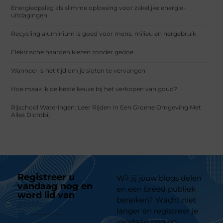
Energieopslag als slimme oplossing voor zakelijke energie-
uitdagingen
Recycling aluminium is goed voor mens, milieu en hergebruik
Elektrische haarden kiezen zonder gedoe
Wanneer is het tijd om je sloten te vervangen
Hoe maak ik de beste keuze bij het verkopen van goud?
Rijschool Wateringen: Leer Rijden In Een Groene Omgeving Met
Alles Dichtbij
Registreer u
Wil jij jouw blogs delen
vandaag nog en
en een breed publiek
word lid van
ons
bereiken? Wacht niet
platform
langer en registreer je
vandaag nog op