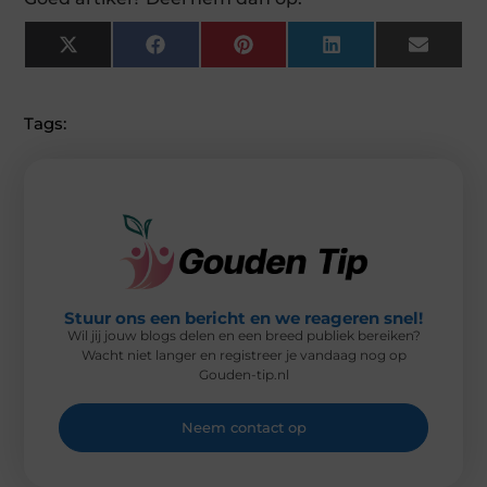
X
F
P
L
E
(
A
I
I
M
T
C
N
N
A
W
E
T
K
I
I
B
E
E
L
Tags:
T
O
R
D
T
O
E
I
E
K
S
N
R
T
)
Stuur ons een bericht en we reageren snel!
Wil jij jouw blogs delen en een breed publiek bereiken?
Wacht niet langer en registreer je vandaag nog op
Gouden-tip.nl
Neem contact op