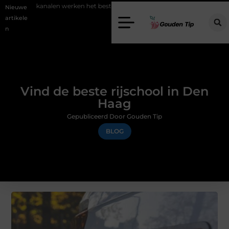
analen werken het beste voor vastgoedmarketing?
Schenking aan ee
Nieuwe
artikele
n
Vind de beste rijschool in Den
Haag
Gepubliceerd Door Gouden Tip
BLOG