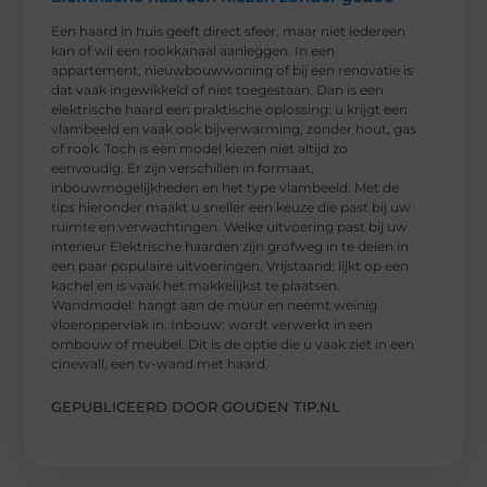
Een haard in huis geeft direct sfeer, maar niet iedereen
kan of wil een rookkanaal aanleggen. In een
appartement, nieuwbouwwoning of bij een renovatie is
dat vaak ingewikkeld of niet toegestaan. Dan is een
elektrische haard een praktische oplossing: u krijgt een
vlambeeld en vaak ook bijverwarming, zonder hout, gas
of rook. Toch is een model kiezen niet altijd zo
eenvoudig. Er zijn verschillen in formaat,
inbouwmogelijkheden en het type vlambeeld. Met de
tips hieronder maakt u sneller een keuze die past bij uw
ruimte en verwachtingen. Welke uitvoering past bij uw
interieur Elektrische haarden zijn grofweg in te delen in
een paar populaire uitvoeringen. Vrijstaand: lijkt op een
kachel en is vaak het makkelijkst te plaatsen.
Wandmodel: hangt aan de muur en neemt weinig
vloeroppervlak in. Inbouw: wordt verwerkt in een
ombouw of meubel. Dit is de optie die u vaak ziet in een
cinewall, een tv-wand met haard.
GEPUBLICEERD DOOR GOUDEN TIP.NL