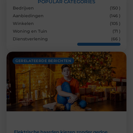
POPULAR CATEGORIES
Bedrijven
(150 )
Aanbiedingen
(146 )
Winkelen
(105 )
Woning en Tuin
(71 )
Dienstverlening
(66 )
GERELATEERDE BERICHTEN
Elektrische haarden kiezen zonder gedoe