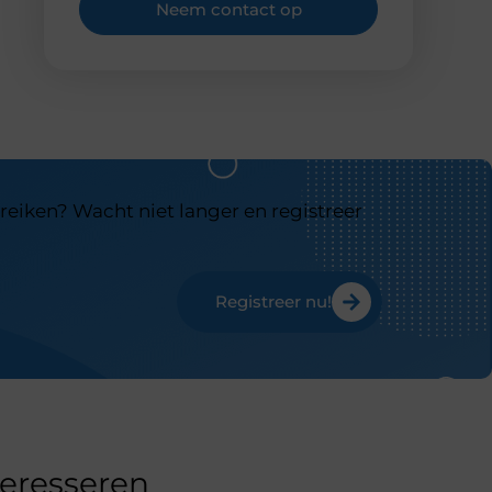
Neem contact op
reiken? Wacht niet langer en registreer
Registreer nu!
teresseren