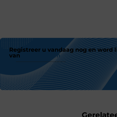
Registreer u vandaag nog en word l
van
ons platform
Gerelatee