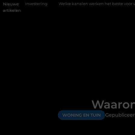
estering
Welke kanalen werken het beste voor vastgoedmarket
Nieuwe
artikelen
Waarom
Gepubliceer
WONING EN TUIN