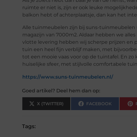
Als je zoiets hebt dan baal je van de herfst, w
ruimte er niet is, zijn er ook leuke mogelijkhed
balkon hebt of achterplaatsje, dan kan het int
Alle tuinmeubelen zijn bij suns-tuinmeubelen 
magazijn van 7000m2. Aldaar hebben we alles
vlotte levering hebben wij scherpe prijzen en
tuin een heel fijn verblijf maken, met bijvoo
tot een mooie vaas voor op de tuintafel. En zo k
huiselijke sfeer, met stijlvolle comfortabele t
https://www.suns-tuinmeubelen.nl/
Goed artikel? Deel hem dan op:
X (TWITTER)
FACEBOOK
Tags: