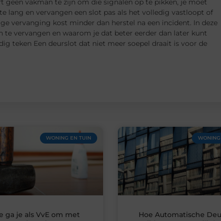
ft geen vakman te zijn om die signalen op te pikken, je moet
e lang en vervangen een slot pas als het volledig vastloopt of
dige vervanging kost minder dan herstel na een incident. In deze
ten te vervangen en waarom je dat beter eerder dan later kunt
dig teken Een deurslot dat niet meer soepel draait is voor de
WONING EN TUIN
WONING 
e ga je als VvE om met
Hoe Automatische De