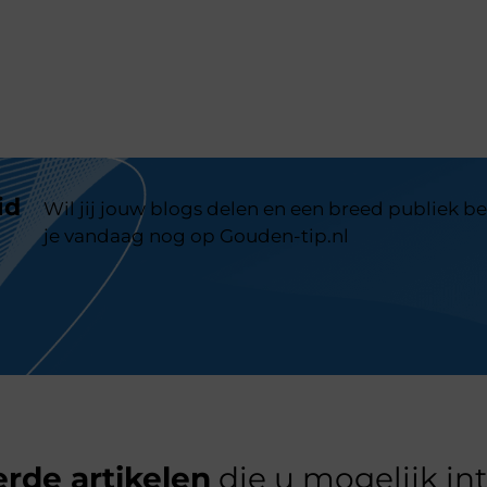
id
Wil jij jouw blogs delen en een breed publiek be
je vandaag nog op Gouden-tip.nl
rde artikelen
die u mogelijk in