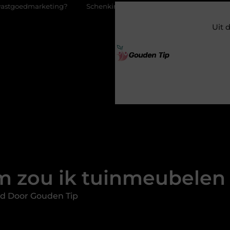
ing?
Schenking aan een goed doel: waarom geven zoveel mense
Uit 
 zou ik tuinmeubelen
d Door Gouden Tip