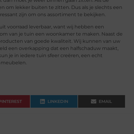
ant dan moet je weer binnen gaan zitten. Als de
en om lekker buiten te zitten. Dus als je slechts een
eressant zijn om ons assortiment te bekijken.
uit voorraad leverbaar, want wij hebben een
 om van je tuin een woonkamer te maken. Naast de
 producten van goede kwaliteit. Wij kunnen van uw
rbeeld een overkapping dat een halfschaduw maakt,
un je in iedere tuin sfeer creëren, een echt
uinmeubelen.
PINTEREST
LINKEDIN
EMAIL