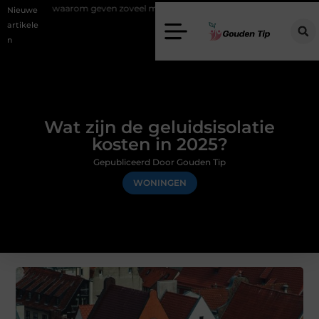
m geven zoveel mensen en wat zijn de mogelijkheden?
Uw stappenpla
Nieuwe
artikele
n
Wat zijn de geluidsisolatie
kosten in 2025?
Gepubliceerd Door Gouden Tip
WONINGEN