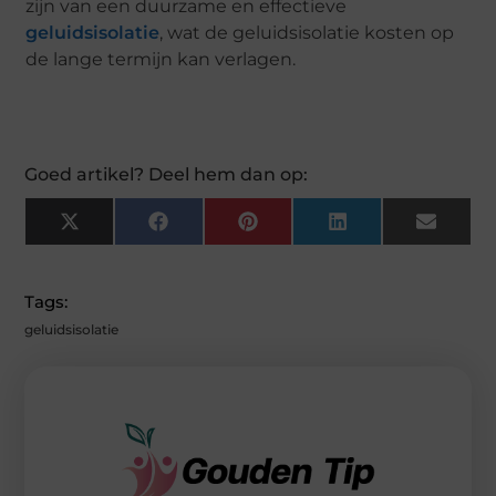
zijn van een duurzame en effectieve
geluidsisolatie
, wat de geluidsisolatie kosten op
de lange termijn kan verlagen.
Goed artikel? Deel hem dan op:
X
F
P
L
E
(
A
I
I
M
T
C
N
N
A
W
E
T
K
I
I
B
E
E
L
Tags:
T
O
R
D
T
O
E
I
geluidsisolatie
E
K
S
N
R
T
)