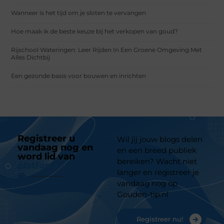
Wanneer is het tijd om je sloten te vervangen
Hoe maak ik de beste keuze bij het verkopen van goud?
Rijschool Wateringen: Leer Rijden In Een Groene Omgeving Met
Alles Dichtbij
Een gezonde basis voor bouwen en inrichten
Registreer u
Wil jij jouw blogs delen
vandaag nog en
en een breed publiek
word lid van
ons
bereiken? Wacht niet
platform
langer en registreer je
vandaag nog op
Gouden-tip.nl
Registreer nu!