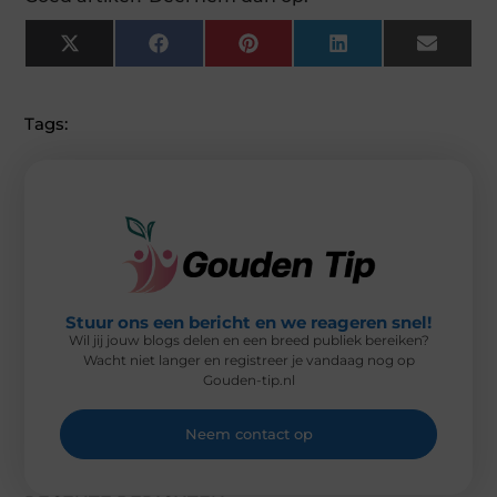
X
F
P
L
E
(
A
I
I
M
T
C
N
N
A
W
E
T
K
I
I
B
E
E
L
Tags:
T
O
R
D
T
O
E
I
E
K
S
N
R
T
)
Stuur ons een bericht en we reageren snel!
Wil jij jouw blogs delen en een breed publiek bereiken?
Wacht niet langer en registreer je vandaag nog op
Gouden-tip.nl
Neem contact op