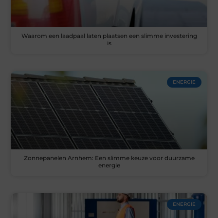
Waarom een laadpaal laten plaatsen een slimme investering
is
ENERGIE
Zonnepanelen Arnhem: Een slimme keuze voor duurzame
energie
ENERGIE