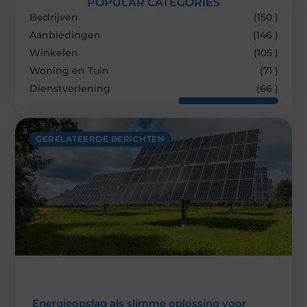
POPULAR CATEGORIES
Bedrijven
(150 )
Aanbiedingen
(146 )
Winkelen
(105 )
Woning en Tuin
(71 )
Dienstverlening
(66 )
GERELATEERDE BERICHTEN
Energieopslag als slimme oplossing voor