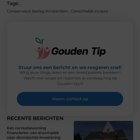
I
B
E
E
L
Tags:
T
O
R
D
T
O
E
I
Conservatoir beslag Amsterdam
,
Gerechtelijk incasso
E
K
S
N
R
T
)
Stuur ons een bericht en we reageren snel!
Wil jij jouw blogs delen en een breed publiek bereiken?
Wacht niet langer en registreer je vandaag nog op
Gouden-tip.nl
Neem contact op
RECENTE BERICHTEN
Een recreatiewoning
financieren: van droomplek
naar doordachte investering