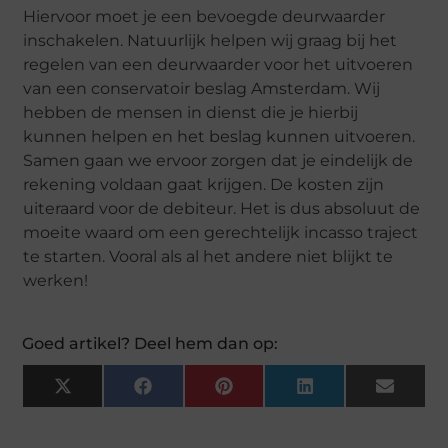
Hiervoor moet je een bevoegde deurwaarder
inschakelen. Natuurlijk helpen wij graag bij het
regelen van een deurwaarder voor het uitvoeren
van een conservatoir beslag Amsterdam. Wij
hebben de mensen in dienst die je hierbij
kunnen helpen en het beslag kunnen uitvoeren.
Samen gaan we ervoor zorgen dat je eindelijk de
rekening voldaan gaat krijgen. De kosten zijn
uiteraard voor de debiteur. Het is dus absoluut de
moeite waard om een gerechtelijk incasso traject
te starten. Vooral als al het andere niet blijkt te
werken!
Goed artikel? Deel hem dan op:
X
F
P
L
E
(
A
I
I
M
T
C
N
N
A
W
E
T
K
I