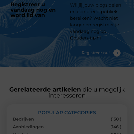
Registreer u
Wil jij jouw blogs delen
vandaag nog en
en een breed publiek
word lid van
ons
bereiken? Wacht niet
platform
langer en registreer je
vandaag nog op
Gouden-tip.nl
Registreer nu!
Gerelateerde artikelen
die u mogelijk
interesseren
POPULAR CATEGORIES
Bedrijven
(150 )
Aanbiedingen
(146 )