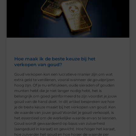
Hoe maak ik de beste keuze bij het
verkopen van goud?
Goud verkopen kan een lucratieve manier zijn om wat
extra geld te verdienen, vooral wanneer de goudprijzen
hoog zijn. Of je nu erfstukken, oude sieraden of gouden
munten hebt die je niet langer nodig hebt, het is
belangrijk om goed geïnformeerd te zijn voordat je jouw
goud van de hand doet. In dit artikel bespreken we hoe
je de beste keuze maakt bij het verkopen van goud. Ken
de waarde van jouw goud Voordat je goud verkoopt, is
het essentieel om de werkelijke waarde ervan te kennen.
Goud wordt gewaardeerd op basis van zuiverheid
(aangeduid in karaat) en gewicht. Hoe hoger het karaat,
hoe zuiverder het goud en hoe hoger de waarde per