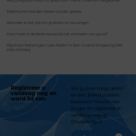
Recycling aluminium is goed voor mens, milieu en hergebruik
Elektrische haarden kiezen zonder gedoe
Wanneer is het tijd om je sloten te vervangen
Hoe maak ik de beste keuze bij het verkopen van goud?
Rijschool Wateringen: Leer Rijden In Een Groene Omgeving Met
Alles Dichtbij
Registreer u
Wil jij jouw blogs delen
vandaag nog en
en een breed publiek
word lid van
ons
bereiken? Wacht niet
platform
langer en registreer je
vandaag nog op
Gouden-tip.nl