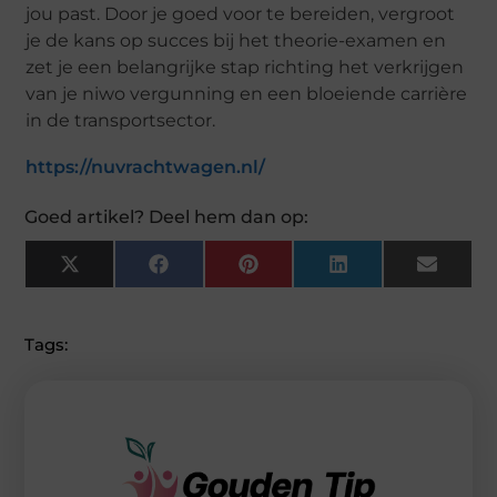
jou past. Door je goed voor te bereiden, vergroot
je de kans op succes bij het theorie-examen en
zet je een belangrijke stap richting het verkrijgen
van je niwo vergunning en een bloeiende carrière
in de transportsector.
https://nuvrachtwagen.nl/
Goed artikel? Deel hem dan op:
X
F
P
L
E
(
A
I
I
M
T
C
N
N
A
W
E
T
K
I
I
B
E
E
L
Tags:
T
O
R
D
T
O
E
I
E
K
S
N
R
T
)