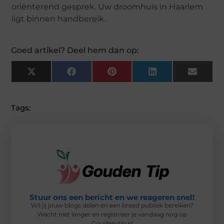
oriënterend gesprek. Uw droomhuis in Haarlem
ligt binnen handbereik.
Goed artikel? Deel hem dan op:
X
F
P
L
E
(
A
I
I
M
T
C
N
N
A
W
E
T
K
I
I
B
E
E
L
Tags:
T
O
R
D
T
O
E
I
E
K
S
N
R
T
)
Stuur ons een bericht en we reageren snel!
Wil jij jouw blogs delen en een breed publiek bereiken?
Wacht niet langer en registreer je vandaag nog op
Gouden-tip.nl