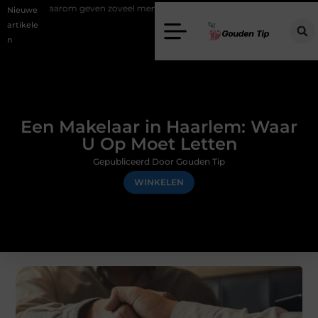
 geven zoveel mensen en wat zijn de mogelijkheden?
Uw stappenpla
Nieuwe
artikele
n
Een Makelaar in Haarlem: Waar
U Op Moet Letten
Gepubliceerd Door Gouden Tip
WINKELEN