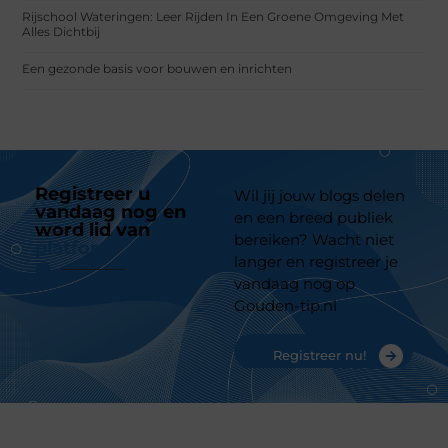
Rijschool Wateringen: Leer Rijden In Een Groene Omgeving Met
Alles Dichtbij
Een gezonde basis voor bouwen en inrichten
Registreer u
Wil jij jouw blogs delen
vandaag nog en
en een breed publiek
word lid van
ons
bereiken? Wacht niet
platform
langer en registreer je
vandaag nog op
Gouden-tip.nl
Registreer nu!