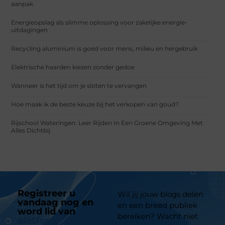
aanpak
Energieopslag als slimme oplossing voor zakelijke energie-
uitdagingen
Recycling aluminium is goed voor mens, milieu en hergebruik
Elektrische haarden kiezen zonder gedoe
Wanneer is het tijd om je sloten te vervangen
Hoe maak ik de beste keuze bij het verkopen van goud?
Rijschool Wateringen: Leer Rijden In Een Groene Omgeving Met
Alles Dichtbij
Registreer u
Wil jij jouw blogs delen
vandaag nog en
en een breed publiek
word lid van
ons
bereiken? Wacht niet
platform