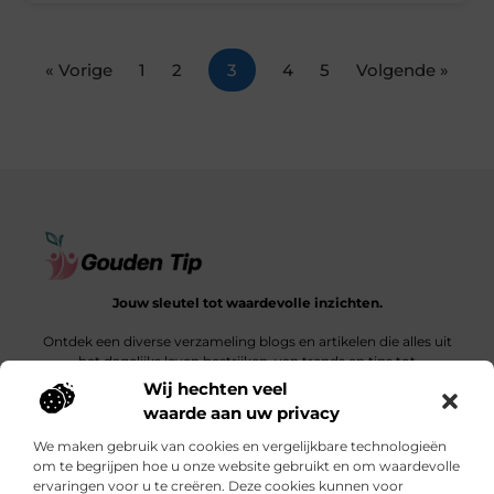
« Vorige
1
2
3
4
5
Volgende »
Jouw sleutel tot waardevolle inzichten.
Ontdek een diverse verzameling blogs en artikelen die alles uit
het dagelijks leven bestrijken, van trends en tips tot
diepgaande verhalen.
Wij hechten veel
waarde aan uw privacy
Bericht categorie
We maken gebruik van cookies en vergelijkbare technologieën
om te begrijpen hoe u onze website gebruikt en om waardevolle
ervaringen voor u te creëren. Deze cookies kunnen voor