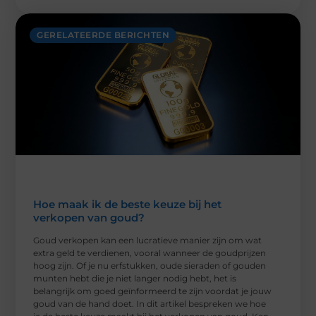
GERELATEERDE BERICHTEN
Hoe maak ik de beste keuze bij het
verkopen van goud?
Goud verkopen kan een lucratieve manier zijn om wat
extra geld te verdienen, vooral wanneer de goudprijzen
hoog zijn. Of je nu erfstukken, oude sieraden of gouden
munten hebt die je niet langer nodig hebt, het is
belangrijk om goed geïnformeerd te zijn voordat je jouw
goud van de hand doet. In dit artikel bespreken we hoe