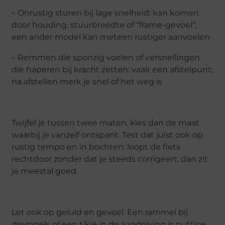
– Onrustig sturen bij lage snelheid: kan komen
door houding, stuurbreedte of “frame-gevoel”;
een ander model kan meteen rustiger aanvoelen
– Remmen die sponzig voelen of versnellingen
die haperen bij kracht zetten: vaak een afstelpunt;
na afstellen merk je snel of het weg is
Twijfel je tussen twee maten, kies dan de maat
waarbij je vanzelf ontspant. Test dat juist ook op
rustig tempo en in bochten: loopt de fiets
rechtdoor zonder dat je steeds corrigeert, dan zit
je meestal goed.
Let ook op geluid en gevoel. Een rammel bij
drempels of een tikje in de aandrijving is nuttige