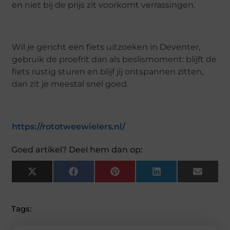
en niet bij de prijs zit voorkomt verrassingen.
Wil je gericht een fiets uitzoeken in Deventer,
gebruik de proefrit dan als beslismoment: blijft de
fiets rustig sturen en blijf jij ontspannen zitten,
dan zit je meestal snel goed.
https://rototweewielers.nl/
Goed artikel? Deel hem dan op:
X
F
P
L
E
(
A
I
I
M
T
C
N
N
A
W
E
T
K
I
I
B
E
E
L
Tags:
T
O
R
D
T
O
E
I
E
K
S
N