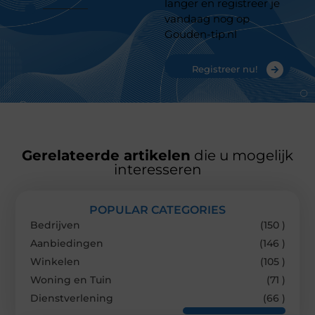
langer en registreer je
vandaag nog op
Gouden-tip.nl
Registreer nu!
Gerelateerde artikelen
die u mogelijk
interesseren
POPULAR CATEGORIES
Bedrijven
(150 )
Aanbiedingen
(146 )
Winkelen
(105 )
Woning en Tuin
(71 )
Dienstverlening
(66 )