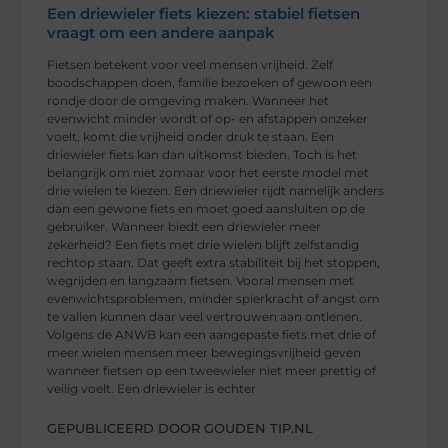
Een driewieler fiets kiezen: stabiel fietsen
vraagt om een andere aanpak
Fietsen betekent voor veel mensen vrijheid. Zelf
boodschappen doen, familie bezoeken of gewoon een
rondje door de omgeving maken. Wanneer het
evenwicht minder wordt of op- en afstappen onzeker
voelt, komt die vrijheid onder druk te staan. Een
driewieler fiets kan dan uitkomst bieden. Toch is het
belangrijk om niet zomaar voor het eerste model met
drie wielen te kiezen. Een driewieler rijdt namelijk anders
dan een gewone fiets en moet goed aansluiten op de
gebruiker. Wanneer biedt een driewieler meer
zekerheid? Een fiets met drie wielen blijft zelfstandig
rechtop staan. Dat geeft extra stabiliteit bij het stoppen,
wegrijden en langzaam fietsen. Vooral mensen met
evenwichtsproblemen, minder spierkracht of angst om
te vallen kunnen daar veel vertrouwen aan ontlenen.
Volgens de ANWB kan een aangepaste fiets met drie of
meer wielen mensen meer bewegingsvrijheid geven
wanneer fietsen op een tweewieler niet meer prettig of
veilig voelt. Een driewieler is echter
GEPUBLICEERD DOOR GOUDEN TIP.NL