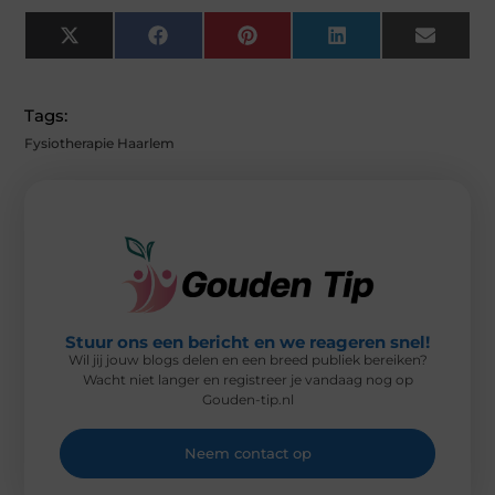
X
F
P
L
E
(
A
I
I
M
T
C
N
N
A
W
E
T
K
I
I
B
E
E
L
Tags:
T
O
R
D
T
O
E
I
Fysiotherapie Haarlem
E
K
S
N
R
T
)
Stuur ons een bericht en we reageren snel!
Wil jij jouw blogs delen en een breed publiek bereiken?
Wacht niet langer en registreer je vandaag nog op
Gouden-tip.nl
Neem contact op