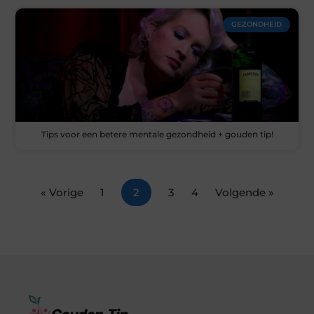
GEZONDHEID
Tips voor een betere mentale gezondheid + gouden tip!
« Vorige
1
2
3
4
Volgende »