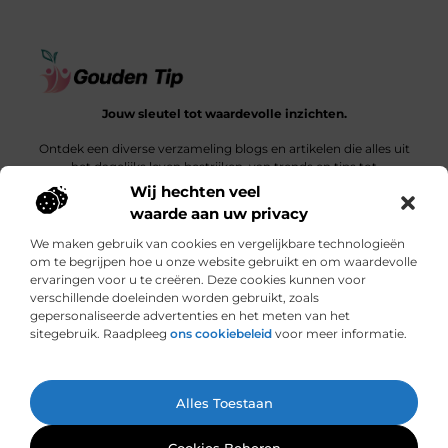
Jouw sleutel tot waardevolle inzichten.
Ontdek een diverse verzameling blogs en artikelen die alles uit
het dagelijks leven bestrijken, van trends en tips tot
diepgaande verhalen.
Wij hechten veel
waarde aan uw privacy
Bericht categorie
We maken gebruik van cookies en vergelijkbare technologieën
om te begrijpen hoe u onze website gebruikt en om waardevolle
ervaringen voor u te creëren. Deze cookies kunnen voor
verschillende doeleinden worden gebruikt, zoals
Onze informatie
gepersonaliseerde advertenties en het meten van het
sitegebruik. Raadpleeg
ons cookiebeleid
voor meer informatie.
Een link is meer dan een klik: wat bepaalt de waarde van een backlink?
Hoe jouw website een bron van inkomsten kan worden: een ontdekkingsreis
Ga Naar Bo
Alles Toestaan
Website index
Cookiebeleid (EU)
@2025 www.gouden-tip.nl. All Right Reserved.
Cookies Beheren