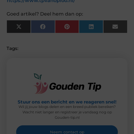
https://www.tpvanoploo.nl/
Goed artikel? Deel hem dan op:
X
F
P
L
E
(
A
I
I
M
T
C
N
N
A
W
E
T
K
I
I
B
E
E
L
Tags:
T
O
R
D
T
O
E
I
E
K
S
N
R
T
)
Stuur ons een bericht en we reageren snel!
Wil jij jouw blogs delen en een breed publiek bereiken?
Wacht niet langer en registreer je vandaag nog op
Gouden-tip.nl
Neem contact op