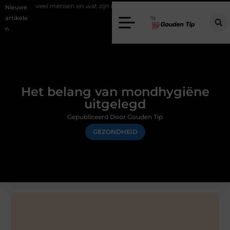
ensen en wat zijn de mogelijkheden?
Uw stappenplan naar een nieuw
Nieuwe
artikele
n
Het belang van mondhygiëne
uitgelegd
Gepubliceerd Door Gouden Tip
GEZONDHEID