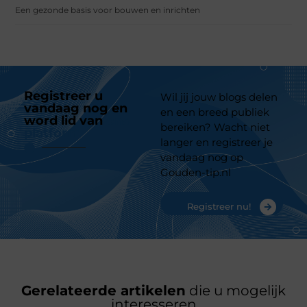
Een gezonde basis voor bouwen en inrichten
Registreer u
Wil jij jouw blogs delen
vandaag nog en
en een breed publiek
word lid van
ons
bereiken? Wacht niet
platform
langer en registreer je
vandaag nog op
Gouden-tip.nl
Registreer nu!
Gerelateerde artikelen
die u mogelijk
interesseren