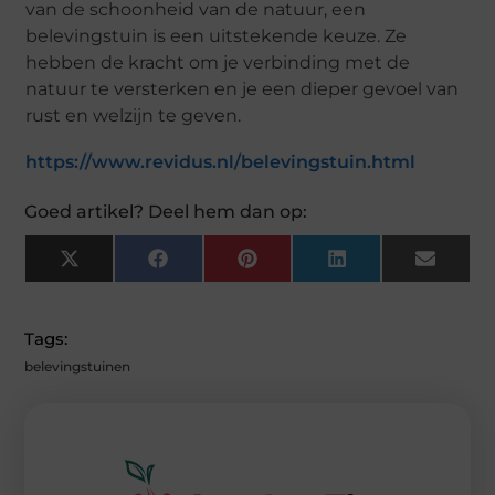
van de schoonheid van de natuur, een
belevingstuin is een uitstekende keuze. Ze
hebben de kracht om je verbinding met de
natuur te versterken en je een dieper gevoel van
rust en welzijn te geven.
https://www.revidus.nl/belevingstuin.html
Goed artikel? Deel hem dan op:
X
F
P
L
E
(
A
I
I
M
T
C
N
N
A
W
E
T
K
I
I
B
E
E
L
Tags:
T
O
R
D
T
O
E
I
belevingstuinen
E
K
S
N
R
T
)