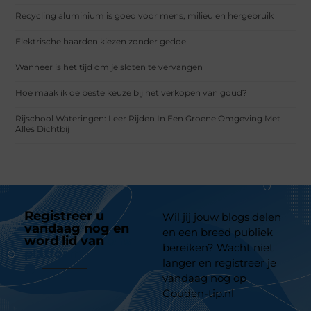
Recycling aluminium is goed voor mens, milieu en hergebruik
Elektrische haarden kiezen zonder gedoe
Wanneer is het tijd om je sloten te vervangen
Hoe maak ik de beste keuze bij het verkopen van goud?
Rijschool Wateringen: Leer Rijden In Een Groene Omgeving Met
Alles Dichtbij
Registreer u
Wil jij jouw blogs delen
vandaag nog en
en een breed publiek
word lid van
ons
bereiken? Wacht niet
platform
langer en registreer je
vandaag nog op
Gouden-tip.nl