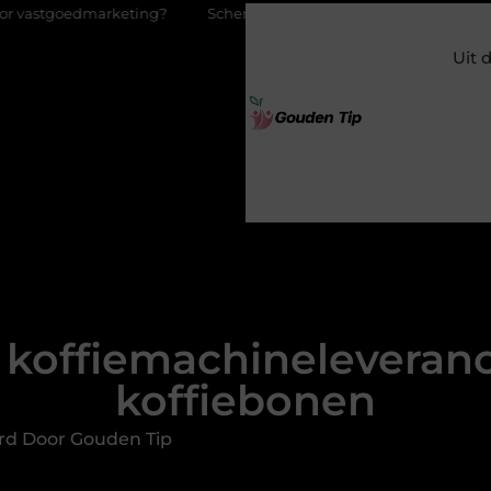
Schenking aan een goed doel: waarom geven zoveel mensen en
Uit 
 koffiemachineleveran
koffiebonen
rd Door Gouden Tip