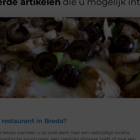
rde artikelen
die u mogelijk in
 restaurant in Breda?
de keuze wanneer u op zoek bent naar een veelzijdige locatie
antische avond plant, een zakelijke afspraak heeft of met een