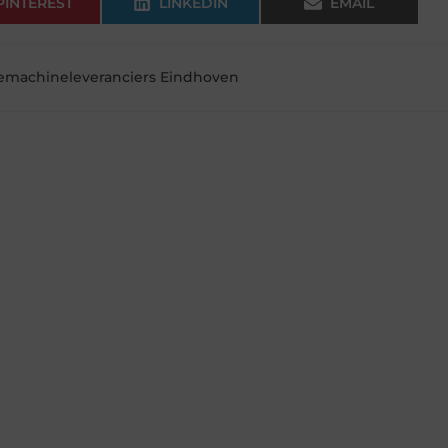
PINTEREST
LINKEDIN
EMAIL
iemachineleveranciers Eindhoven