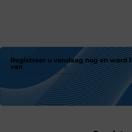
Registreer u vandaag nog en word l
van
ons platform