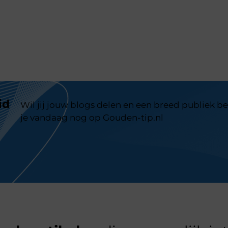
id
Wil jij jouw blogs delen en een breed publiek be
je vandaag nog op Gouden-tip.nl