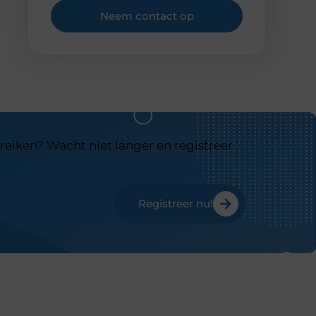
Neem contact op
reiken? Wacht niet langer en registreer
Registreer nu!