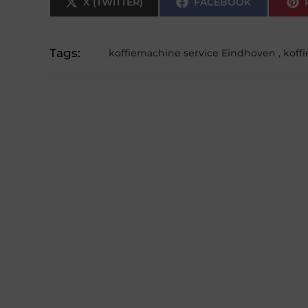
X (TWITTER)
FACEBOOK
Tags:
koffiemachine service Eindhoven
,
koff