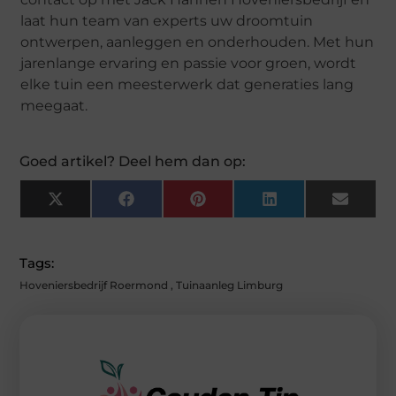
laat hun team van experts uw droomtuin
ontwerpen, aanleggen en onderhouden. Met hun
jarenlange ervaring en passie voor groen, wordt
elke tuin een meesterwerk dat generaties lang
meegaat.
Goed artikel? Deel hem dan op:
X
F
P
L
E
(
A
I
I
M
T
C
N
N
A
W
E
T
K
I
I
B
E
E
L
Tags:
T
O
R
D
T
O
E
I
Hoveniersbedrijf Roermond
,
Tuinaanleg Limburg
E
K
S
N
R
T
)