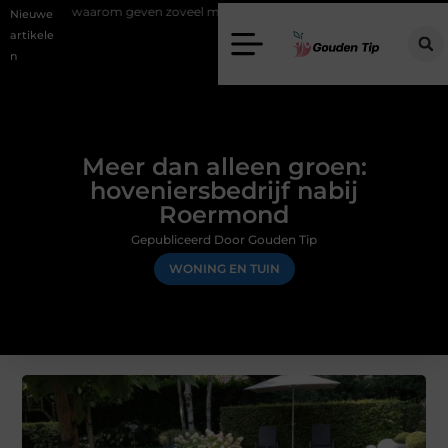
arom geven zoveel mensen en wat zijn de mogelijkheden?
Uw stappen
Nieuwe
artikele
n
Meer dan alleen groen:
hoveniersbedrijf nabij
Roermond
Gepubliceerd Door Gouden Tip
WONING EN TUIN