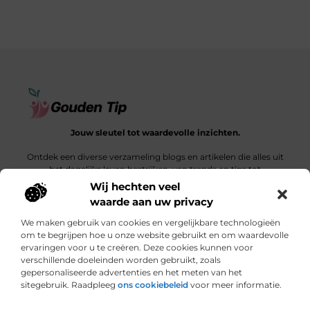
Jouw sleutel tot waardevolle inzichten.
Ontdek een diverse verzameling blogs en artikelen die alles uit
het dagelijks leven bestrijken, van trends en tips tot
diepgaande verhalen.
Wij hechten veel
waarde aan uw privacy
Bericht categorie
We maken gebruik van cookies en vergelijkbare technologieën
om te begrijpen hoe u onze website gebruikt en om waardevolle
ervaringen voor u te creëren. Deze cookies kunnen voor
verschillende doeleinden worden gebruikt, zoals
Onze informatie
gepersonaliseerde advertenties en het meten van het
sitegebruik. Raadpleeg
ons cookiebeleid
voor meer informatie.
Een link is meer dan een klik: wat bepaalt de waarde van een backlink?
Hoe jouw website een bron van inkomsten kan worden: een ontdekkingsreis