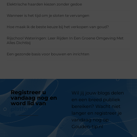
Elektrische haarden kiezen zonder gedoe
Wanneer is het tijd om je sloten te vervangen
Hoe maak ik de beste keuze bij het verkopen van goud?
Rijschool Wateringen: Leer Rijden In Een Groene Omgeving Met
Alles Dichtbij
Een gezonde basis voor bouwen en inrichten
Registreer u
Wil jij jouw blogs delen
vandaag nog en
en een breed publiek
word lid van
ons
bereiken? Wacht niet
platform
langer en registreer je
vandaag nog op
Gouden-tip.nl