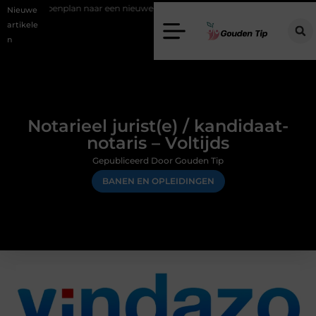
 naar een nieuwe vloer met luxe laminaat
Verpakkingsmateriaal dat
Nieuwe
artikele
n
Notarieel jurist(e) / kandidaat-
notaris – Voltijds
Gepubliceerd Door Gouden Tip
BANEN EN OPLEIDINGEN