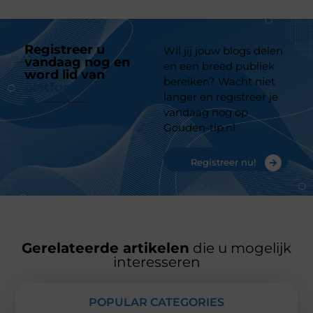
Registreer u
Wil jij jouw blogs delen
vandaag nog en
en een breed publiek
word lid van
ons
bereiken? Wacht niet
platform
langer en registreer je
vandaag nog op
Gouden-tip.nl
Registreer nu!
Gerelateerde artikelen
die u mogelijk
interesseren
POPULAR CATEGORIES