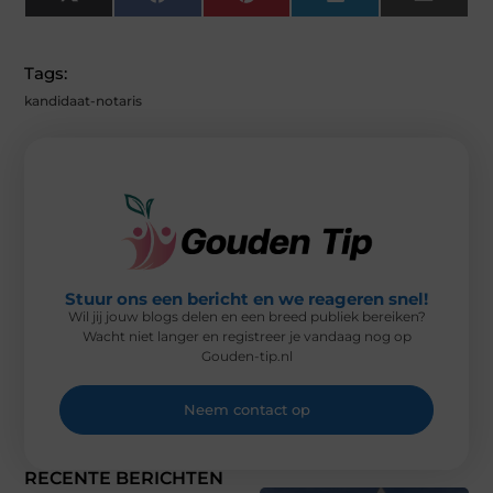
X
F
P
L
E
(
A
I
I
M
T
C
N
N
A
W
E
T
K
I
I
B
E
E
L
Tags:
T
O
R
D
T
O
E
I
kandidaat-notaris
E
K
S
N
R
T
)
Stuur ons een bericht en we reageren snel!
Wil jij jouw blogs delen en een breed publiek bereiken?
Wacht niet langer en registreer je vandaag nog op
Gouden-tip.nl
Neem contact op
RECENTE BERICHTEN