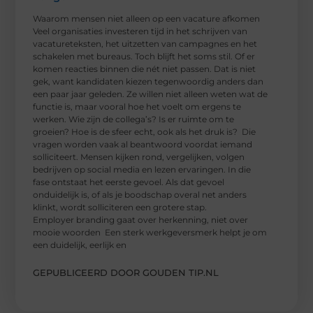
Waarom mensen niet alleen op een vacature afkomen
Veel organisaties investeren tijd in het schrijven van
vacatureteksten, het uitzetten van campagnes en het
schakelen met bureaus. Toch blijft het soms stil. Of er
komen reacties binnen die nét niet passen. Dat is niet
gek, want kandidaten kiezen tegenwoordig anders dan
een paar jaar geleden. Ze willen niet alleen weten wat de
functie is, maar vooral hoe het voelt om ergens te
werken. Wie zijn de collega’s? Is er ruimte om te
groeien? Hoe is de sfeer echt, ook als het druk is? Die
vragen worden vaak al beantwoord voordat iemand
solliciteert. Mensen kijken rond, vergelijken, volgen
bedrijven op social media en lezen ervaringen. In die
fase ontstaat het eerste gevoel. Als dat gevoel
onduidelijk is, of als je boodschap overal net anders
klinkt, wordt solliciteren een grotere stap.
Employer branding gaat over herkenning, niet over
mooie woorden Een sterk werkgeversmerk helpt je om
een duidelijk, eerlijk en
GEPUBLICEERD DOOR GOUDEN TIP.NL