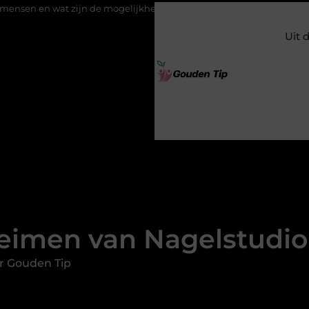
at zijn de mogelijkheden?
Uw stappenplan naar een nieuwe vl
Uit 
imen van Nagelstudio
r Gouden Tip