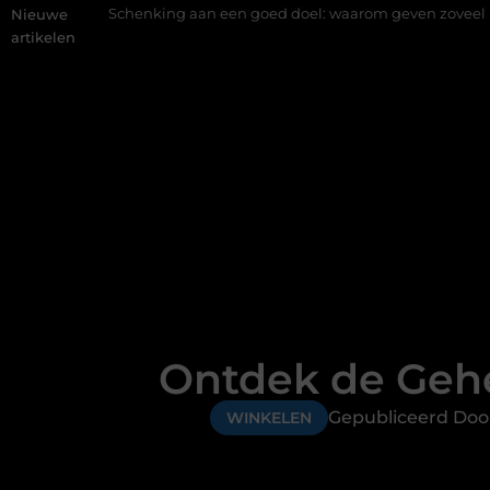
Schenking aan een goed doel: waarom geven zoveel mensen en w
Nieuwe
artikelen
Ontdek de Gehe
Gepubliceerd Doo
WINKELEN