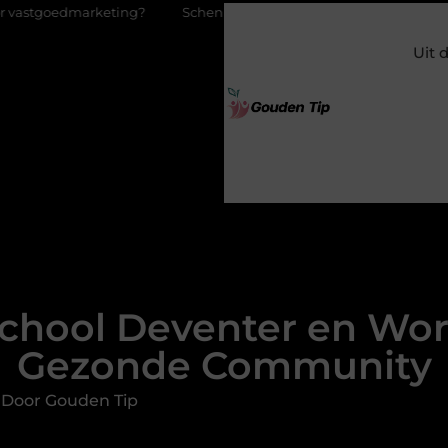
ing?
Schenking aan een goed doel: waarom geven zoveel mens
Uit 
chool Deventer en Wor
Gezonde Community
 Door Gouden Tip