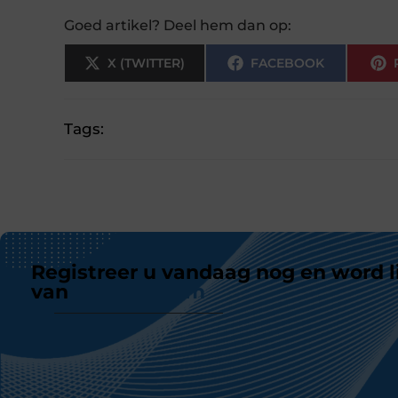
Goed artikel? Deel hem dan op:
X (TWITTER)
FACEBOOK
Tags:
Registreer u vandaag nog en word l
van
ons platform