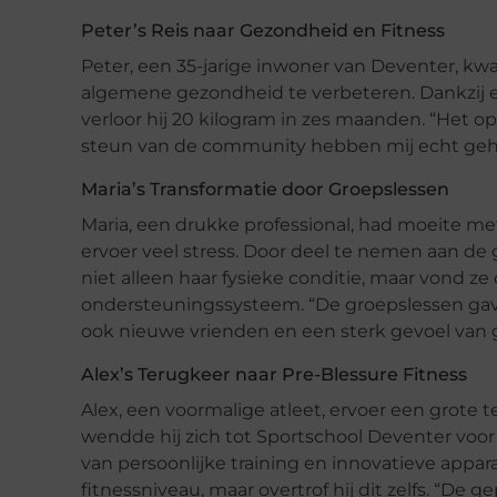
Peter’s Reis naar Gezondheid en Fitness
Peter, een 35-jarige inwoner van Deventer, kwa
algemene gezondheid te verbeteren. Dankzij e
verloor hij 20 kilogram in zes maanden. “He
steun van de community hebben mij echt gehol
Maria’s Transformatie door Groepslessen
Maria, een drukke professional, had moeite m
ervoer veel stress. Door deel te nemen aan de
niet alleen haar fysieke conditie, maar vond z
ondersteuningssysteem. “De groepslessen gav
ook nieuwe vrienden en een sterk gevoel van 
Alex’s Terugkeer naar Pre-Blessure Fitness
Alex, een voormalige atleet, ervoer een grote t
wendde hij zich tot Sportschool Deventer voo
van persoonlijke training en innovatieve apparat
fitnessniveau, maar overtrof hij dit zelfs. “De 