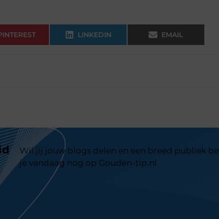
PINTEREST
LINKEDIN
EMAIL
id
Wil jij jouw blogs delen en een breed publiek be
je vandaag nog op Gouden-tip.nl