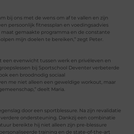
m bij ons met de wens om af te vallen en zijn
en persoonlijk fitnessplan en voedingsadvies
t op maat gemaakte programma en de constante
pen mijn doelen te bereiken,” zegt Peter.
et een evenwicht tussen werk en privéleven en
 groepslessen bij Sportschool Deventer verbeterde
e ook een broodnodig sociaal
en me niet alleen een geweldige workout, maar
gemeenschap,” deelt Maria.
egenslag door een sportblessure. Na zijn revalidatie
r verdere ondersteuning. Dankzij een combinatie
uur bereikte hij niet alleen zijn pre-blessure
gepersonaliseerde training en de state-of-the-art