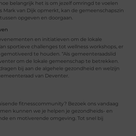
oe belangrijk het is om jezelf omringd te voelen
 Mark van Dijk opmerkt, kan de gemeenschapszin
n tussen opgeven en doorgaan.
ven
evenementen en initiatieven om de lokale
n sportieve challenges tot wellness workshops, er
n gemotiveerd te houden. “Als gemeenteraadslid
Deventer om de lokale gemeenschap te betrekken.
agen bij aan de algehele gezondheid en welzijn
e gemeenteraad van Deventer.
bruisende fitnesscommunity? Bezoek ons vandaag
 Samen kunnen we je helpen je gezondheids- en
nde en motiverende omgeving. Tot snel bij