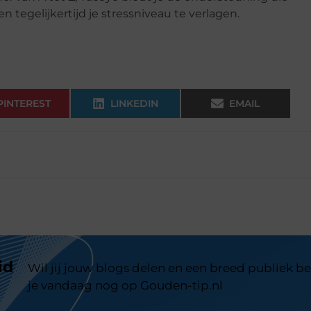
n tegelijkertijd je stressniveau te verlagen.
PINTEREST
LINKEDIN
EMAIL
id
Wil jij jouw blogs delen en een breed publiek be
je vandaag nog op Gouden-tip.nl