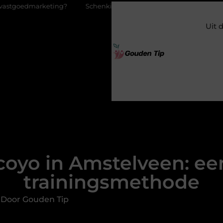
Schenking aan een goed doel: waarom geven zoveel mensen e
Uit 
coyo in Amstelveen: ee
trainingsmethode
 Door Gouden Tip