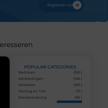
Registreer nu!
teresseren
POPULAR CATEGORIES
Bedrijven
(150 )
Aanbiedingen
(146 )
Winkelen
(105 )
Woning en Tuin
(71 )
Dienstverlening
(66 )