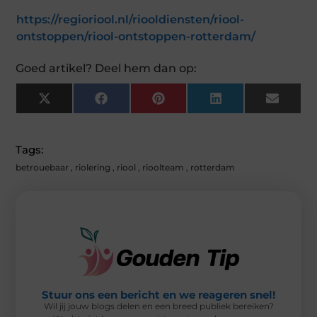
https://regioriool.nl/riooldiensten/riool-
ontstoppen/riool-ontstoppen-rotterdam/
Goed artikel? Deel hem dan op:
X
F
P
L
E
(
A
I
I
M
T
C
N
N
A
W
E
T
K
I
I
B
E
E
L
Tags:
T
O
R
D
T
O
E
I
betrouebaar
,
riolering
,
riool
,
rioolteam
,
rotterdam
E
K
S
N
R
T
)
Stuur ons een bericht en we reageren snel!
Wil jij jouw blogs delen en een breed publiek bereiken?