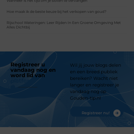
Wanneer is het tijd om je sloten te vervangen
Hoe maak ik de beste keuze bij het verkopen van goud?
Rijschool Wateringen: Leer Rijden In Een Groene Omgeving Met
Alles Dichtbij
Registreer u
Wil jij jouw blogs delen
vandaag nog en
en een breed publiek
word lid van
ons
bereiken? Wacht niet
platform
langer en registreer je
vandaag nog op
Gouden-tip.nl
Registreer nu!