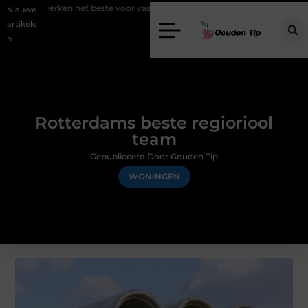
t beste voor vastgoedmarketing?
Schenking aan een goed doel: waa
Nieuwe
artikele
n
Rotterdams beste regioriool
team
Gepubliceerd Door Gouden Tip
WONINGEN