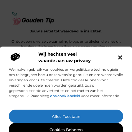
Jouw sleutel tot waardevolle inzichten.
Ontdek een diverse verzameling blogs en artikelen die alles uit
het dagelijks leven bestrijken, van trends en tips tot
diepgaande verhalen.
Wij hechten veel
waarde aan uw privacy
Bericht categorie
We maken gebruik van cookies en vergelijkbare technologieën
om te begrijpen hoe u onze website gebruikt en om waardevolle
ervaringen voor u te creëren. Deze cookies kunnen voor
verschillende doeleinden worden gebruikt, zoals
Onze informatie
gepersonaliseerde advertenties en het meten van het
sitegebruik. Raadpleeg
ons cookiebeleid
voor meer informatie.
Een link is meer dan een klik: wat bepaalt de waarde van een backlink?
Hoe jouw website een bron van inkomsten kan worden: een ontdekkingsreis
Ga Naar Bo
Alles Toestaan
Website index
Cookiebeleid (EU)
@2025 www.gouden-tip.nl. All Right Reserved.
Cookies Beheren