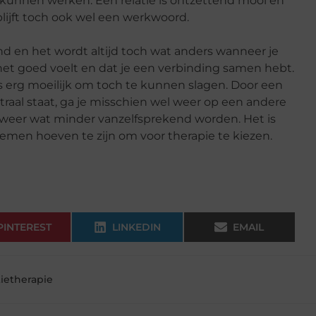
d kunnen werken. Een relatie is ontzettend mooi en
 blijft toch ook wel een werkwoord.
end en het wordt altijd toch wat anders wanneer je
 het goed voelt en dat je een verbinding samen hebt.
es erg moeilijk om toch te kunnen slagen. Door een
traal staat, ga je misschien wel weer op een andere
n weer wat minder vanzelfsprekend worden. Het is
lemen hoeven te zijn om voor therapie te kiezen.
PINTEREST
LINKEDIN
EMAIL
tietherapie