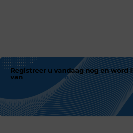
Registreer u vandaag nog en word l
van
ons platform