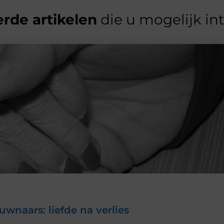
rde artikelen
die u mogelijk in
naars: liefde na verlies