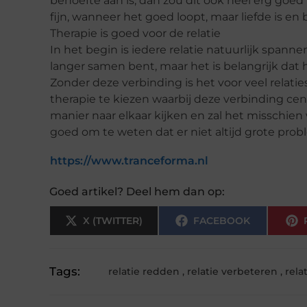
behoefte aan is, dan zou dit ook heel erg goe
fijn, wanneer het goed loopt, maar liefde is en
Therapie is goed voor de relatie
In het begin is iedere relatie natuurlijk spann
langer samen bent, maar het is belangrijk dat
Zonder deze verbinding is het voor veel relati
therapie te kiezen waarbij deze verbinding cen
manier naar elkaar kijken en zal het misschie
goed om te weten dat er niet altijd grote prob
https://www.tranceforma.nl
Goed artikel? Deel hem dan op:
X (TWITTER)
FACEBOOK
Tags:
relatie redden
,
relatie verbeteren
,
rela