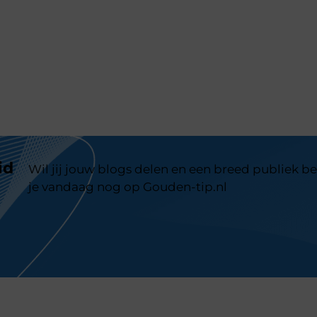
id
Wil jij jouw blogs delen en een breed publiek be
je vandaag nog op Gouden-tip.nl