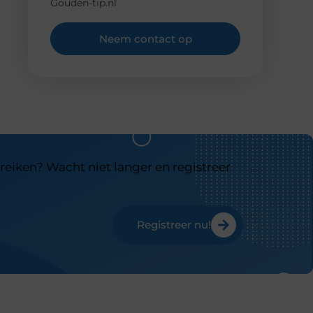
Gouden-tip.nl
Neem contact op
reiken? Wacht niet langer en registreer
Registreer nu!