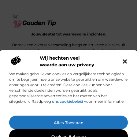
Jouw sleutel tot waardevolle inzichten.
Ontdek een diverse verzameling blogs en artikelen die alles uit
het dagelijks leven bestrijken, van trends en tips tot
diepgaande verhalen.
Wij hechten veel
waarde aan uw privacy
Bericht categorie
We maken gebruik van cookies en vergelijkbare technologieën
om te begrijpen hoe u onze website gebruikt en om waardevolle
ervaringen voor u te creëren. Deze cookies kunnen voor
verschillende doeleinden worden gebruikt, zoals
Onze informatie
gepersonaliseerde advertenties en het meten van het
sitegebruik. Raadpleeg
ons cookiebeleid
voor meer informatie.
Een link is meer dan een klik: wat bepaalt de waarde van een backlink?
Hoe jouw website een bron van inkomsten kan worden: een ontdekkingsreis
Ga Naar Bo
Alles Toestaan
Website index
Cookiebeleid (EU)
@2025 www.gouden-tip.nl. All Right Reserved.
Cookies Beheren