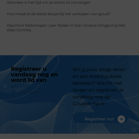
Wanneer is het tijd om je sloten te vervangen
Hoe maak ik de beste keuze bij het verkopen van goud?
Rijschool Wateringen: Leer Rijden In Een Groene Omgeving Met
Alles Dichtbij
Registreer u
Wil jij jouw blogs delen
vandaag nog en
en een breed publiek
word lid van
ons
bereiken? Wacht niet
platform
langer en registreer je
vandaag nog op
Gouden-tip.nl
Registreer nu!