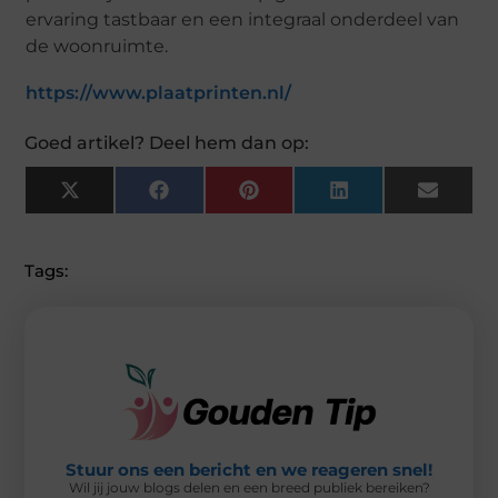
ervaring tastbaar en een integraal onderdeel van
de woonruimte.
https://www.plaatprinten.nl/
Goed artikel? Deel hem dan op:
X
F
P
L
E
(
A
I
I
M
T
C
N
N
A
W
E
T
K
I
I
B
E
E
L
Tags:
T
O
R
D
T
O
E
I
E
K
S
N
R
T
)
Stuur ons een bericht en we reageren snel!
Wil jij jouw blogs delen en een breed publiek bereiken?