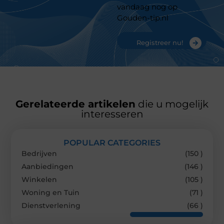
vandaag nog op
Gouden-tip.nl
Registreer nu!
Gerelateerde artikelen
die u mogelijk
interesseren
POPULAR CATEGORIES
Bedrijven
(150 )
Aanbiedingen
(146 )
Winkelen
(105 )
Woning en Tuin
(71 )
Dienstverlening
(66 )