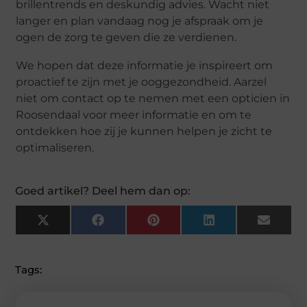
brillentrends en deskundig advies. Wacht niet
langer en plan vandaag nog je afspraak om je
ogen de zorg te geven die ze verdienen.
We hopen dat deze informatie je inspireert om
proactief te zijn met je ooggezondheid. Aarzel
niet om contact op te nemen met een opticien in
Roosendaal voor meer informatie en om te
ontdekken hoe zij je kunnen helpen je zicht te
optimaliseren.
Goed artikel? Deel hem dan op:
X
F
P
L
E
(
A
I
I
M
T
C
N
N
A
W
E
T
K
I
I
B
E
E
L
Tags:
T
O
R
D
T
O
E
I
E
K
S
N
R
T