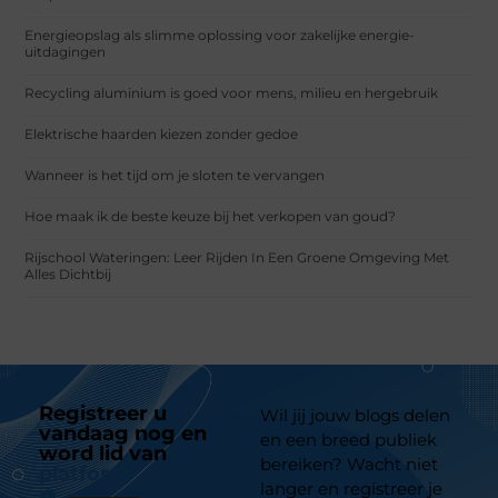
Energieopslag als slimme oplossing voor zakelijke energie-
uitdagingen
Recycling aluminium is goed voor mens, milieu en hergebruik
Elektrische haarden kiezen zonder gedoe
Wanneer is het tijd om je sloten te vervangen
Hoe maak ik de beste keuze bij het verkopen van goud?
Rijschool Wateringen: Leer Rijden In Een Groene Omgeving Met
Alles Dichtbij
Registreer u
Wil jij jouw blogs delen
vandaag nog en
en een breed publiek
word lid van
ons
bereiken? Wacht niet
platform
langer en registreer je