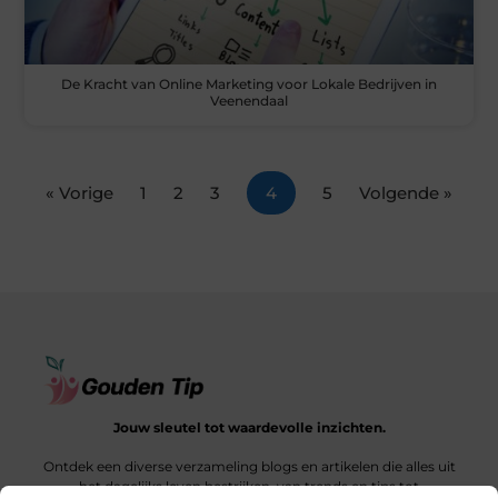
De Kracht van Online Marketing voor Lokale Bedrijven in
Veenendaal
« Vorige
1
2
3
4
5
Volgende »
Jouw sleutel tot waardevolle inzichten.
Ontdek een diverse verzameling blogs en artikelen die alles uit
het dagelijks leven bestrijken, van trends en tips tot