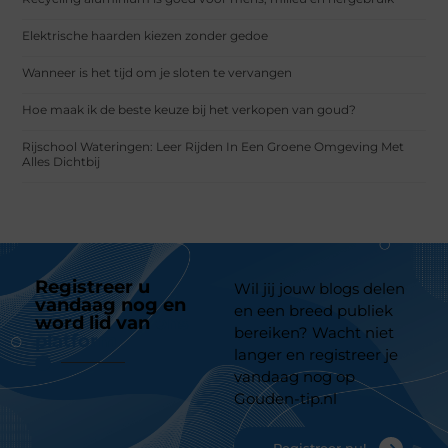
Elektrische haarden kiezen zonder gedoe
Wanneer is het tijd om je sloten te vervangen
Hoe maak ik de beste keuze bij het verkopen van goud?
Rijschool Wateringen: Leer Rijden In Een Groene Omgeving Met
Alles Dichtbij
Registreer u
Wil jij jouw blogs delen
vandaag nog en
en een breed publiek
word lid van
ons
bereiken? Wacht niet
platform
langer en registreer je
vandaag nog op
Gouden-tip.nl