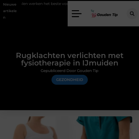
rken het beste voor vastgoedmarketing?
Schenking aan een goed do
Nieuwe
artikele
n
Rugklachten verlichten met
fysiotherapie in IJmuiden
Gepubliceerd Door Gouden Tip
GEZONDHEID