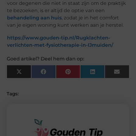
voor degenen die niet in staat zijn om de praktijk
te bezoeken, is er altijd de optie van een
behandeling aan huis
, zodat je in het comfort
van je eigen woning kunt werken aan je herstel.
https://www.gouden-tip.nl/Rugklachten-
verlichten-met-fysiotherapie-in-IJmuiden/
Goed artikel? Deel hem dan op:
X
F
P
L
E
(
A
I
I
M
T
C
N
N
A
W
E
T
K
I
I
B
E
E
L
Tags:
T
O
R
D
T
O
E
I
E
K
S
N
R
T
)