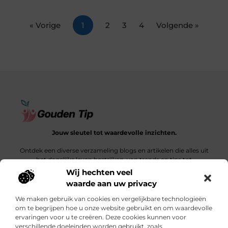
« Vorige
1
2
3
4
Volgende »
Jouw sleutel tot waardevolle inzichten.
Ontdek een diverse verzameling blogs en artikelen die alles uit
het dagelijks leven bestrijken, van trends en tips tot
diepgaande verhalen.
Wij hechten veel
waarde aan uw privacy
Bericht categorie
We maken gebruik van cookies en vergelijkbare technologieën
om te begrijpen hoe u onze website gebruikt en om waardevolle
ervaringen voor u te creëren. Deze cookies kunnen voor
verschillende doeleinden worden gebruikt, zoals