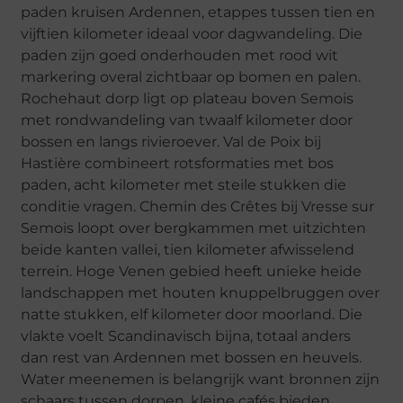
paden kruisen Ardennen, etappes tussen tien en
vijftien kilometer ideaal voor dagwandeling. Die
paden zijn goed onderhouden met rood wit
markering overal zichtbaar op bomen en palen.
Rochehaut dorp ligt op plateau boven Semois
met rondwandeling van twaalf kilometer door
bossen en langs rivieroever. Val de Poix bij
Hastière combineert rotsformaties met bos
paden, acht kilometer met steile stukken die
conditie vragen. Chemin des Crêtes bij Vresse sur
Semois loopt over bergkammen met uitzichten
beide kanten vallei, tien kilometer afwisselend
terrein. Hoge Venen gebied heeft unieke heide
landschappen met houten knuppelbruggen over
natte stukken, elf kilometer door moorland. Die
vlakte voelt Scandinavisch bijna, totaal anders
dan rest van Ardennen met bossen en heuvels.
Water meenemen is belangrijk want bronnen zijn
schaars tussen dorpen, kleine cafés bieden