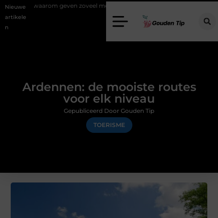
rom geven zoveel mensen en wat zijn de mogelijkheden?
Uw stappenp
Nieuwe
artikele
n
Ardennen: de mooiste routes
voor elk niveau
Gepubliceerd Door Gouden Tip
TOERISME