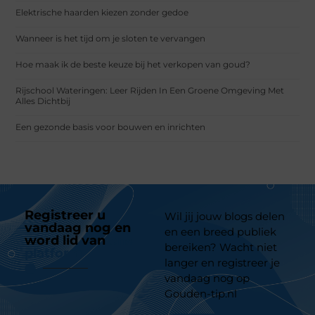
Elektrische haarden kiezen zonder gedoe
Wanneer is het tijd om je sloten te vervangen
Hoe maak ik de beste keuze bij het verkopen van goud?
Rijschool Wateringen: Leer Rijden In Een Groene Omgeving Met
Alles Dichtbij
Een gezonde basis voor bouwen en inrichten
Registreer u
Wil jij jouw blogs delen
vandaag nog en
en een breed publiek
word lid van
ons
bereiken? Wacht niet
platform
langer en registreer je
vandaag nog op
Gouden-tip.nl