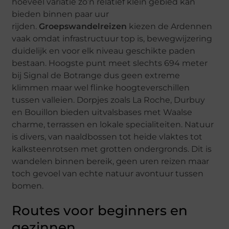
hoeveel variatie zo’n relatief klein gebied kan
bieden binnen paar uur
rijden.
Groepswandelreizen
kiezen de Ardennen
vaak omdat infrastructuur top is, bewegwijzering
duidelijk en voor elk niveau geschikte paden
bestaan. Hoogste punt meet slechts 694 meter
bij Signal de Botrange dus geen extreme
klimmen maar wel flinke hoogteverschillen
tussen valleien. Dorpjes zoals La Roche, Durbuy
en Bouillon bieden uitvalsbases met Waalse
charme, terrassen en lokale specialiteiten. Natuur
is divers, van naaldbossen tot heide vlaktes tot
kalksteenrotsen met grotten ondergronds. Dit is
wandelen binnen bereik, geen uren reizen maar
toch gevoel van echte natuur avontuur tussen
bomen.
Routes voor beginners en
gezinnen