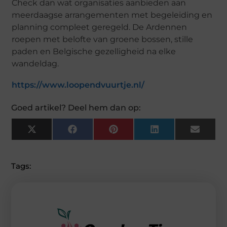
Check dan wat organisaties aanbieden aan
meerdaagse arrangementen met begeleiding en
planning compleet geregeld. De Ardennen
roepen met belofte van groene bossen, stille
paden en Belgische gezelligheid na elke
wandeldag.
https://www.loopendvuurtje.nl/
Goed artikel? Deel hem dan op:
X
F
P
L
E
(
A
I
I
M
T
C
N
N
A
W
E
T
K
I
I
B
E
E
L
Tags:
T
O
R
D
T
O
E
I
E
K
S
N
R
T
)