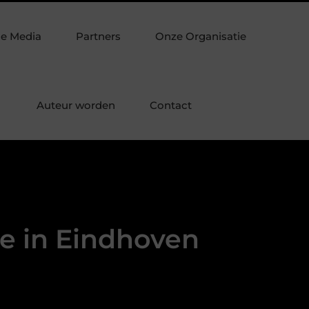
aminaat
Verpakkingsmateriaal dat je verpakking echt slimmer
de Media
Partners
Onze Organisatie
Auteur worden
Contact
te in Eindhoven