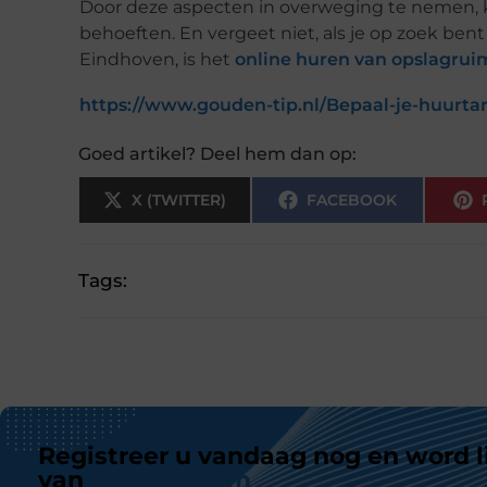
Door deze aspecten in overweging te nemen, k
behoeften. En vergeet niet, als je op zoek bent
Eindhoven, is het
online huren van opslagru
https://www.gouden-tip.nl/Bepaal-je-huurtar
Goed artikel? Deel hem dan op:
X (TWITTER)
FACEBOOK
Tags:
Registreer u vandaag nog en word l
van
ons platform