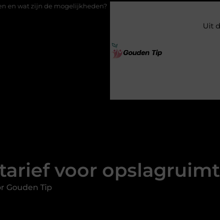
elijkheden?
Uw stappenplan naar een nieuwe vloer met luxe l
Uit 
tarief voor opslagruim
r Gouden Tip