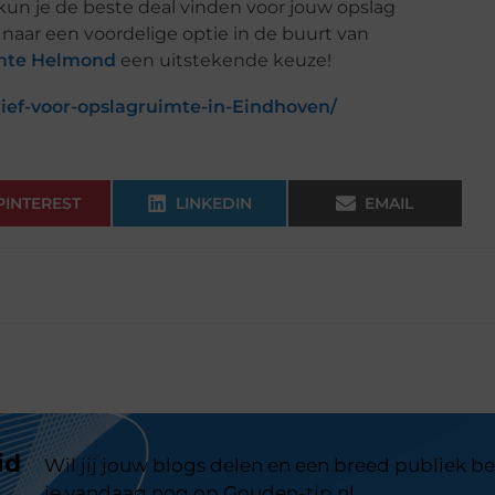
un je de beste deal vinden voor jouw opslag
 naar een voordelige optie in de buurt van
imte Helmond
een uitstekende keuze!
ief-voor-opslagruimte-in-Eindhoven/
PINTEREST
LINKEDIN
EMAIL
id
Wil jij jouw blogs delen en een breed publiek be
je vandaag nog op Gouden-tip.nl