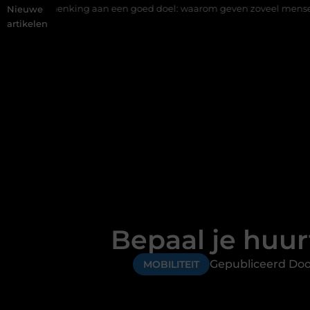
an een goed doel: waarom geven zoveel mensen en wat zijn de mog
Nieuwe
artikelen
Bepaal je huur
Gepubliceerd Doo
MOBILITEIT