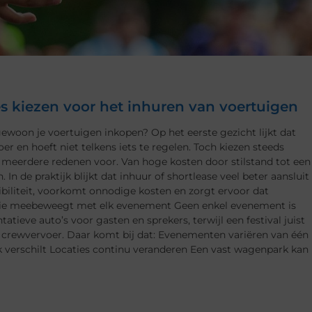
kiezen voor het inhuren van voertuigen
woon je voertuigen inkopen? Op het eerste gezicht lijkt dat
oer en hoeft niet telkens iets te regelen. Toch kiezen steeds
n meerdere redenen voor. Van hoge kosten door stilstand tot een
 In de praktijk blijkt dat inhuur of shortlease veel beter aansluit
ibiliteit, voorkomt onnodige kosten en zorgt ervoor dat
 die meebeweegt met elk evenement Geen enkel evenement is
atieve auto’s voor gasten en sprekers, terwijl een festival juist
n crewvervoer. Daar komt bij dat: Evenementen variëren van één
 verschilt Locaties continu veranderen Een vast wagenpark kan