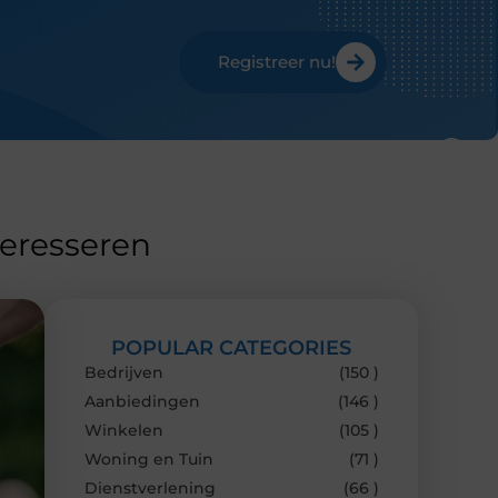
Registreer nu!
teresseren
POPULAR CATEGORIES
Bedrijven
(150 )
Aanbiedingen
(146 )
Winkelen
(105 )
Woning en Tuin
(71 )
Dienstverlening
(66 )