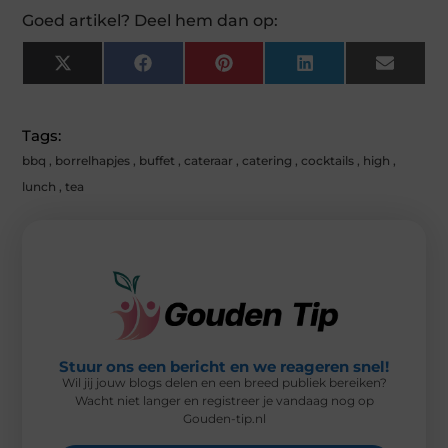
Goed artikel? Deel hem dan op:
X
F
P
L
E
(
A
I
I
M
T
C
N
N
A
W
E
T
K
I
I
B
E
E
L
Tags:
T
O
R
D
T
O
E
I
bbq
,
borrelhapjes
,
buffet
,
cateraar
,
catering
,
cocktails
,
high
,
E
K
S
N
R
T
lunch
,
tea
)
Stuur ons een bericht en we reageren snel!
Wil jij jouw blogs delen en een breed publiek bereiken?
Wacht niet langer en registreer je vandaag nog op
Gouden-tip.nl