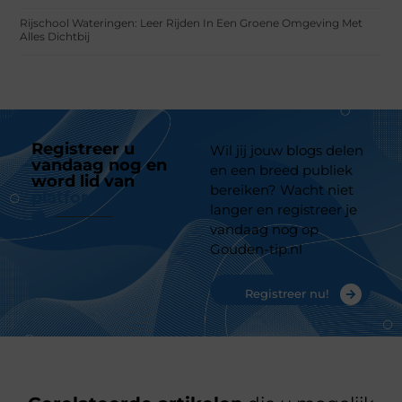
Rijschool Wateringen: Leer Rijden In Een Groene Omgeving Met
Alles Dichtbij
Registreer u
Wil jij jouw blogs delen
vandaag nog en
en een breed publiek
word lid van
ons
bereiken? Wacht niet
platform
langer en registreer je
vandaag nog op
Gouden-tip.nl
Registreer nu!