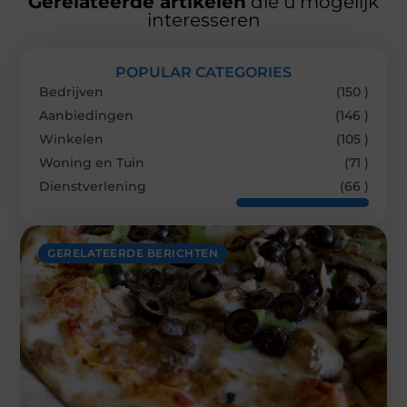
Gerelateerde artikelen
die u mogelijk
interesseren
POPULAR CATEGORIES
Bedrijven
(150 )
Aanbiedingen
(146 )
Winkelen
(105 )
Woning en Tuin
(71 )
Dienstverlening
(66 )
GERELATEERDE BERICHTEN