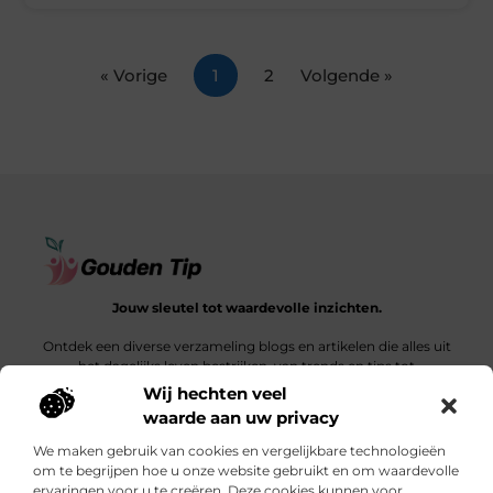
« Vorige
1
2
Volgende »
Jouw sleutel tot waardevolle inzichten.
Ontdek een diverse verzameling blogs en artikelen die alles uit
het dagelijks leven bestrijken, van trends en tips tot
diepgaande verhalen.
Wij hechten veel
waarde aan uw privacy
Bericht categorie
We maken gebruik van cookies en vergelijkbare technologieën
om te begrijpen hoe u onze website gebruikt en om waardevolle
ervaringen voor u te creëren. Deze cookies kunnen voor