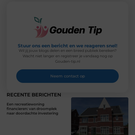
E
K
S
N
R
T
)
Stuur ons een bericht en we reageren snel!
Wil jij jouw blogs delen en een breed publiek bereiken?
Wacht niet langer en registreer je vandaag nog op
Gouden-tip.nl
Neem contact op
RECENTE BERICHTEN
Een recreatiewoning
financieren: van droomplek
naar doordachte investering