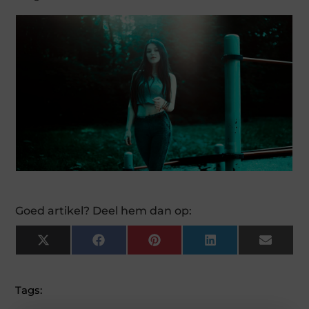
Goed artikel? Deel hem dan op:
X
F
P
L
E
(
A
I
I
M
T
C
N
N
A
W
E
T
K
I
I
B
E
E
L
Tags:
T
O
R
D
T
O
E
I