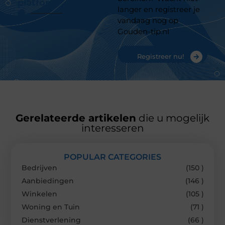
platform
langer en registreer je
vandaag nog op
Gouden-tip.nl
Registreer nu!
Gerelateerde artikelen
die u mogelijk
interesseren
POPULAR CATEGORIES
Bedrijven
(150 )
Aanbiedingen
(146 )
Winkelen
(105 )
Woning en Tuin
(71 )
Dienstverlening
(66 )