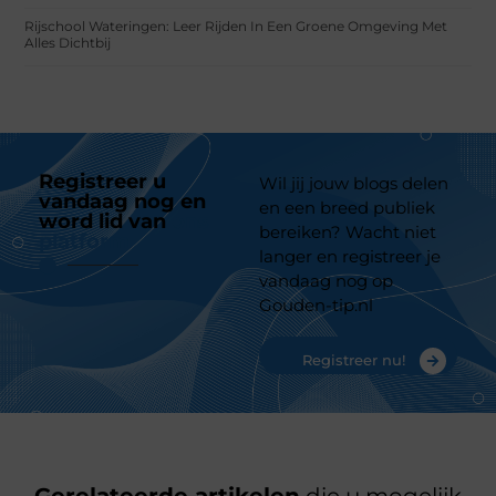
Rijschool Wateringen: Leer Rijden In Een Groene Omgeving Met
Alles Dichtbij
Registreer u
Wil jij jouw blogs delen
vandaag nog en
en een breed publiek
word lid van
ons
bereiken? Wacht niet
platform
langer en registreer je
vandaag nog op
Gouden-tip.nl
Registreer nu!
Gerelateerde artikelen
die u mogelijk