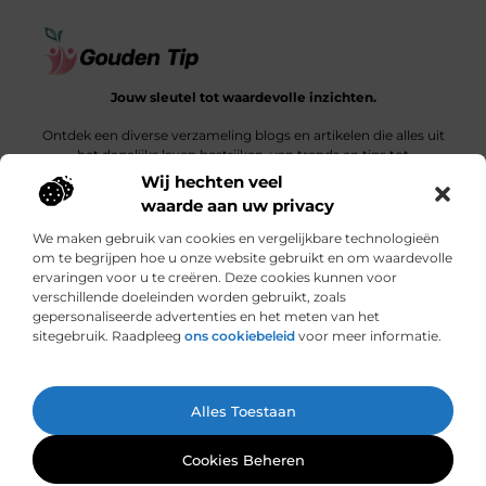
Jouw sleutel tot waardevolle inzichten.
Ontdek een diverse verzameling blogs en artikelen die alles uit
het dagelijks leven bestrijken, van trends en tips tot
diepgaande verhalen.
Wij hechten veel
waarde aan uw privacy
Bericht categorie
We maken gebruik van cookies en vergelijkbare technologieën
om te begrijpen hoe u onze website gebruikt en om waardevolle
ervaringen voor u te creëren. Deze cookies kunnen voor
verschillende doeleinden worden gebruikt, zoals
Onze informatie
gepersonaliseerde advertenties en het meten van het
sitegebruik. Raadpleeg
ons cookiebeleid
voor meer informatie.
Een link is meer dan een klik: wat bepaalt de waarde van een backlink?
Hoe jouw website een bron van inkomsten kan worden: een ontdekkingsreis
Ga Naar Bo
Alles Toestaan
Website index
Cookiebeleid (EU)
@2025 www.gouden-tip.nl. All Right Reserved.
Cookies Beheren