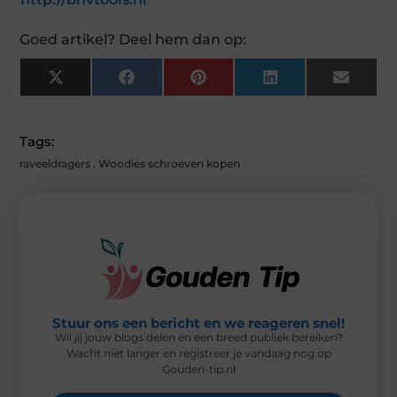
Goed artikel? Deel hem dan op:
X
F
P
L
E
(
A
I
I
M
T
C
N
N
A
W
E
T
K
I
I
B
E
E
L
Tags:
T
O
R
D
T
O
E
I
raveeldragers
,
Woodies schroeven kopen
E
K
S
N
R
T
)
Stuur ons een bericht en we reageren snel!
Wil jij jouw blogs delen en een breed publiek bereiken?
Wacht niet langer en registreer je vandaag nog op
Gouden-tip.nl