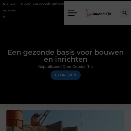
vastgoedmarketing?
Schenking aan een goed doel: waarom geven zov
Nieuwe
artikele
n
Een gezonde basis voor bouwen
en inrichten
Gepubliceerd Door Gouden Tip
BEDRIJVEN