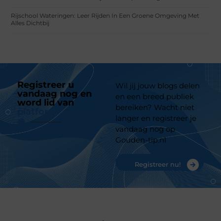
Rijschool Wateringen: Leer Rijden In Een Groene Omgeving Met
Alles Dichtbij
Registreer u
Wil jij jouw blogs delen
vandaag nog en
en een breed publiek
word lid van
ons
bereiken? Wacht niet
platform
langer en registreer je
vandaag nog op
Gouden-tip.nl
Registreer nu!