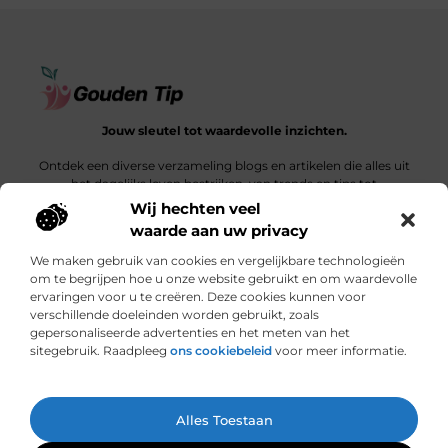
Jouw sleutel tot waardevolle inzichten.
Ontdek een diverse verzameling blogs en artikelen die alles uit
het dagelijks leven bestrijken, van trends en tips tot
diepgaande verhalen.
Wij hechten veel
waarde aan uw privacy
Bericht categorie
We maken gebruik van cookies en vergelijkbare technologieën
om te begrijpen hoe u onze website gebruikt en om waardevolle
ervaringen voor u te creëren. Deze cookies kunnen voor
verschillende doeleinden worden gebruikt, zoals
Onze informatie
gepersonaliseerde advertenties en het meten van het
sitegebruik. Raadpleeg
ons cookiebeleid
voor meer informatie.
Een link is meer dan een klik: wat bepaalt de waarde van een backlink?
Hoe jouw website een bron van inkomsten kan worden: een ontdekkingsreis
Ga Naar Bo
Alles Toestaan
Website index
Cookiebeleid (EU)