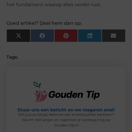
het fundament waarop alles verder rust.
Goed artikel? Deel hem dan op:
X
F
P
L
E
(
A
I
I
M
T
C
N
N
A
W
E
T
K
I
I
B
E
E
L
Tags:
T
O
R
D
T
O
E
I
E
K
S
N
R
T
)
Stuur ons een bericht en we reageren snel!
Wil jij jouw blogs delen en een breed publiek bereiken?
Wacht niet langer en registreer je vandaag nog op
Gouden-tip.nl