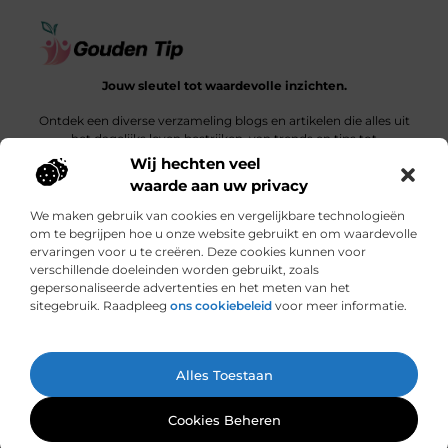
Jouw sleutel tot waardevolle inzichten.
Ontdek een diverse verzameling blogs en artikelen die alles uit
het dagelijks leven bestrijken, van trends en tips tot
diepgaande verhalen.
Wij hechten veel
waarde aan uw privacy
Bericht categorie
We maken gebruik van cookies en vergelijkbare technologieën
om te begrijpen hoe u onze website gebruikt en om waardevolle
ervaringen voor u te creëren. Deze cookies kunnen voor
verschillende doeleinden worden gebruikt, zoals
Onze informatie
gepersonaliseerde advertenties en het meten van het
sitegebruik. Raadpleeg
ons cookiebeleid
voor meer informatie.
Een link is meer dan een klik: wat bepaalt de waarde van een backlink?
Hoe jouw website een bron van inkomsten kan worden: een ontdekkingsreis
Ga Naar Bo
Alles Toestaan
Website index
Cookiebeleid (EU)
@2025 www.gouden-tip.nl. All Right Reserved.
Cookies Beheren