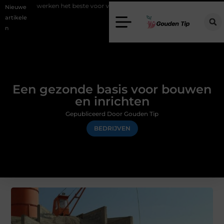
 het beste voor vastgoedmarketing?
Schenking aan een goed doel: w
Nieuwe
artikele
n
Een gezonde basis voor bouwen
en inrichten
Gepubliceerd Door Gouden Tip
BEDRIJVEN