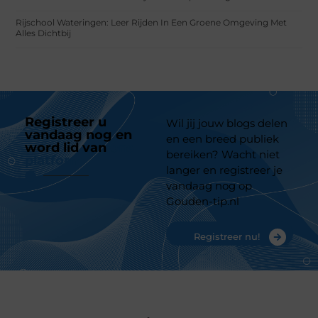
Rijschool Wateringen: Leer Rijden In Een Groene Omgeving Met
Alles Dichtbij
Registreer u
Wil jij jouw blogs delen
vandaag nog en
en een breed publiek
word lid van
ons
bereiken? Wacht niet
platform
langer en registreer je
vandaag nog op
Gouden-tip.nl
Registreer nu!