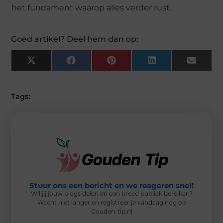
het fundament waarop alles verder rust.
Goed artikel? Deel hem dan op:
X
F
P
L
E
(
A
I
I
M
T
C
N
N
A
W
E
T
K
I
I
B
E
E
L
Tags:
T
O
R
D
T
O
E
I
E
K
S
N
R
T
)
Stuur ons een bericht en we reageren snel!
Wil jij jouw blogs delen en een breed publiek bereiken?
Wacht niet langer en registreer je vandaag nog op
Gouden-tip.nl