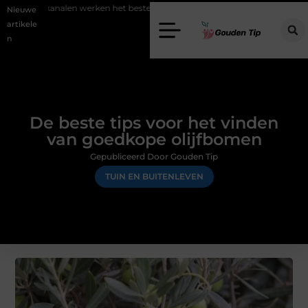
e kanalen werken het beste voor vastgoedmarketing?
Schenking aan
Nieuwe
artikele
n
De beste tips voor het vinden
van goedkope olijfbomen
Gepubliceerd Door Gouden Tip
TUIN EN BUITENLEVEN