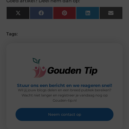
Goed artikel? Deel hem dan op:
X
F
P
L
E
(
A
I
I
M
T
C
N
N
A
W
E
T
K
I
I
B
E
E
L
Tags:
T
O
R
D
T
O
E
I
E
K
S
N
R
T
)
Stuur ons een bericht en we reageren snel!
Wil jij jouw blogs delen en een breed publiek bereiken?
Wacht niet langer en registreer je vandaag nog op
Gouden-tip.nl
Neem contact op