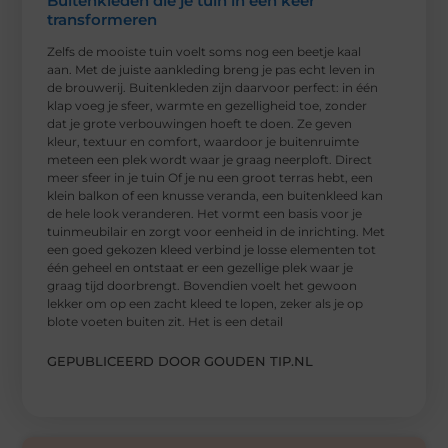
Buitenkleden die je tuin in één keer
transformeren
Zelfs de mooiste tuin voelt soms nog een beetje kaal
aan. Met de juiste aankleding breng je pas echt leven in
de brouwerij. Buitenkleden zijn daarvoor perfect: in één
klap voeg je sfeer, warmte en gezelligheid toe, zonder
dat je grote verbouwingen hoeft te doen. Ze geven
kleur, textuur en comfort, waardoor je buitenruimte
meteen een plek wordt waar je graag neerploft. Direct
meer sfeer in je tuin Of je nu een groot terras hebt, een
klein balkon of een knusse veranda, een buitenkleed kan
de hele look veranderen. Het vormt een basis voor je
tuinmeubilair en zorgt voor eenheid in de inrichting. Met
een goed gekozen kleed verbind je losse elementen tot
één geheel en ontstaat er een gezellige plek waar je
graag tijd doorbrengt. Bovendien voelt het gewoon
lekker om op een zacht kleed te lopen, zeker als je op
blote voeten buiten zit. Het is een detail
GEPUBLICEERD DOOR GOUDEN TIP.NL