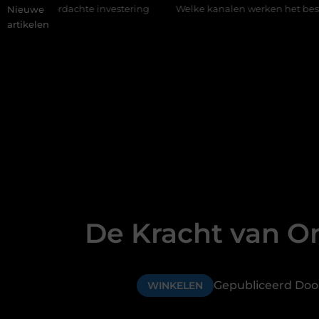
achte investering
Welke kanalen werken het beste voor vastg
Nieuwe
artikelen
De Kracht van On
Gepubliceerd Doo
WINKELEN