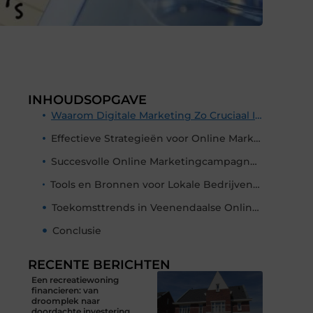
INHOUDSOPGAVE
Waarom Digitale Marketing Zo Cruciaal Is voor Lokale Bedrijven
Effectieve Strategieën voor Online Marketing in Veenendaal
Succesvolle Online Marketingcampagnes in Veenendaal
Tools en Bronnen voor Lokale Bedrijven en Digitale Marketeers in Veenendaal
Toekomsttrends in Veenendaalse Online Marketing
Conclusie
RECENTE BERICHTEN
Een recreatiewoning
financieren: van
droomplek naar
doordachte investering