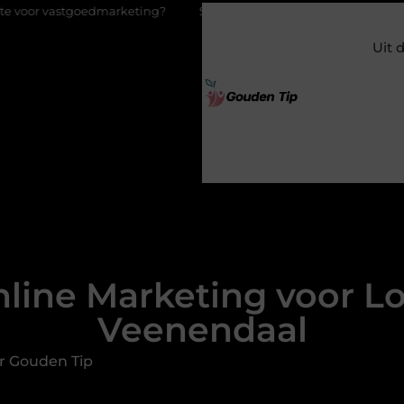
oedmarketing?
Schenking aan een goed doel: waarom geven zov
Uit 
line Marketing voor Lo
Veenendaal
r Gouden Tip