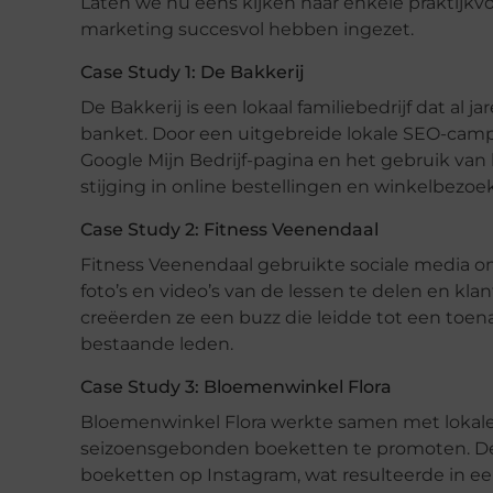
Laten we nu eens kijken naar enkele praktijkv
marketing succesvol hebben ingezet.
Case Study 1: De Bakkerij
De Bakkerij is een lokaal familiebedrijf dat al
banket. Door een uitgebreide lokale SEO-campa
Google Mijn Bedrijf-pagina en het gebruik van
stijging in online bestellingen en winkelbezoe
Case Study 2: Fitness Veenendaal
Fitness Veenendaal gebruikte sociale media 
foto’s en video’s van de lessen te delen en kl
creëerden ze een buzz die leidde tot een toe
bestaande leden.
Case Study 3: Bloemenwinkel Flora
Bloemenwinkel Flora werkte samen met lokale
seizoensgebonden boeketten te promoten. De i
boeketten op Instagram, wat resulteerde in ee