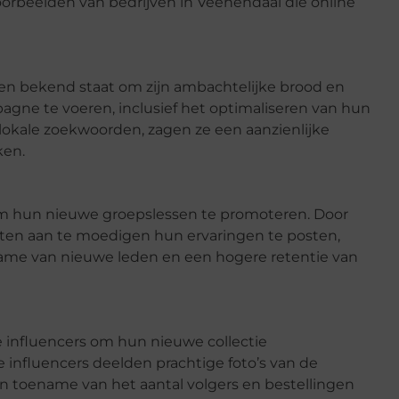
oorbeelden van bedrijven in Veenendaal die online
 jaren bekend staat om zijn ambachtelijke brood en
gne te voeren, inclusief het optimaliseren van hun
 lokale zoekwoorden, zagen ze een aanzienlijke
ken.
om hun nieuwe groepslessen te promoteren. Door
anten aan te moedigen hun ervaringen te posten,
name van nieuwe leden en een hogere retentie van
 influencers om hun nieuwe collectie
nfluencers deelden prachtige foto’s van de
n toename van het aantal volgers en bestellingen