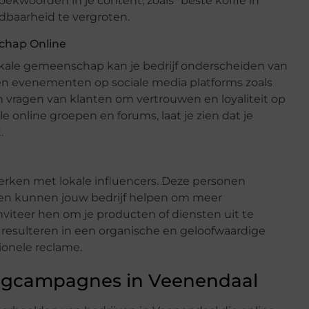
zoekwoorden in je content, zoals “beste koffie in
dbaarheid te vergroten.
chap Online
ale gemeenschap kan je bedrijf onderscheiden van
en evenementen op sociale media platforms zoals
 vragen van klanten om vertrouwen en loyaliteit op
 online groepen en forums, laat je zien dat je
.
erken met lokale influencers. Deze personen
en kunnen jouw bedrijf helpen om meer
viteer hen om je producten of diensten uit te
 resulteren in een organische en geloofwaardige
ionele reclame.
ingcampagnes in Veenendaal